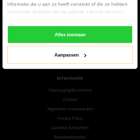
informatie die u aan ze heeft verstrekt of die ze hebben
verzameld op basis van uw gebruik van hun services.
06-57276080
info@bespanracket.nl
Alles toestaan
Aanpassen
Informatie
Openingstijden Winkel
Contact
Algemene voorwaarden
Privacy Policy
Garantie & Klachten
Betaalmethoden