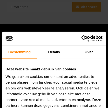
Abonneer
Toestemming
Details
Over
Deze website maakt gebruik van cookies
We gebruiken cookies om content en advertenties te
Bespanracket.nl is dé racketspecialist van Lelystad en
personaliseren, om functies voor social media te bieden
omstreken.
en om ons websiteverkeer te analyseren. Ook delen we
informatie over uw gebruik van onze site met onze
Snijdersstraat 6
partners voor social media, adverteren en analyse. Deze
8224 AA Lelystad
partners kunnen deze gegevens combineren met andere
Nederland