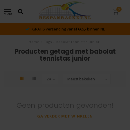
0
MENU
GRATIS verzending vanaf €65,- binnen NL
Home
/
Tags
/
babolat tennistas junior
Producten getagd met babolat
tennistas junior
Geen producten gevonden!
GA VERDER MET WINKELEN