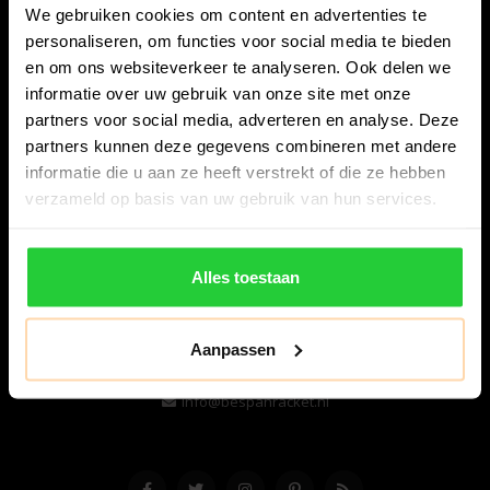
We gebruiken cookies om content en advertenties te
personaliseren, om functies voor social media te bieden
en om ons websiteverkeer te analyseren. Ook delen we
informatie over uw gebruik van onze site met onze
partners voor social media, adverteren en analyse. Deze
partners kunnen deze gegevens combineren met andere
informatie die u aan ze heeft verstrekt of die ze hebben
Bespanracket.nl is dé racketspecialist van Lelystad en
verzameld op basis van uw gebruik van hun services.
omstreken.
Snijdersstraat 6
Alles toestaan
8224 AA Lelystad
Nederland
Aanpassen
06-57276080
info@bespanracket.nl