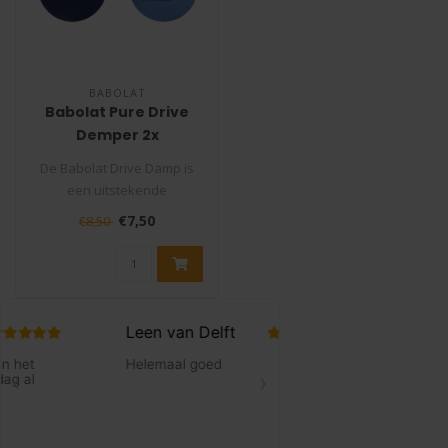
BABOLAT
Babolat Pure Drive
Demper 2x
De Babolat Drive Damp is
een uitstekende
trillingsdemper die speciaal
€7,50
€8,50
is ontworp..