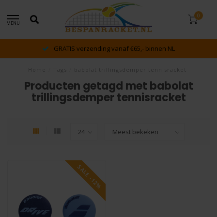
0
MENU
GRATIS verzending vanaf €65,- binnen NL
Home
/
Tags
/
babolat trillingsdemper tennisracket
Producten getagd met babolat
trillingsdemper tennisracket
SALE -12%