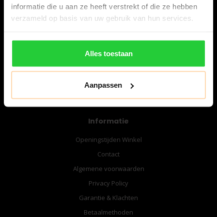
informatie die u aan ze heeft verstrekt of die ze hebben
verzameld op basis van uw gebruik van hun services.
06-57276080
info@bespanracket.nl
Alles toestaan
Aanpassen
Informatie
Openingstijden Winkel
Contact
Algemene voorwaarden
Privacy Policy
Garantie & Klachten
Betaalmethoden