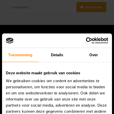
Abonneer
Toestemming
Details
Over
Deze website maakt gebruik van cookies
We gebruiken cookies om content en advertenties te
Bespanracket.nl is dé racketspecialist van Lelystad en
personaliseren, om functies voor social media te bieden
omstreken.
en om ons websiteverkeer te analyseren. Ook delen we
informatie over uw gebruik van onze site met onze
Snijdersstraat 6
partners voor social media, adverteren en analyse. Deze
8224 AA Lelystad
partners kunnen deze gegevens combineren met andere
Nederland