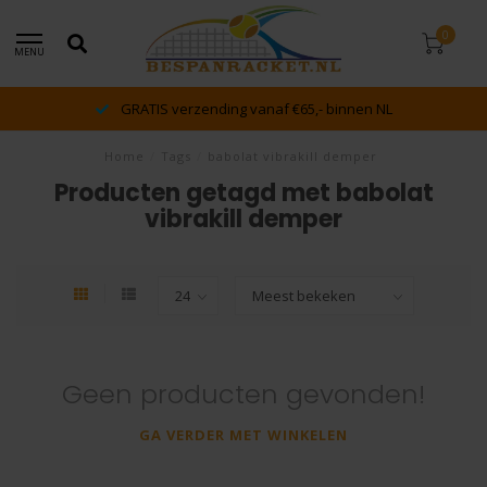
0
MENU
GRATIS verzending vanaf €65,- binnen NL
Home
/
Tags
/
babolat vibrakill demper
Producten getagd met babolat
vibrakill demper
Geen producten gevonden!
GA VERDER MET WINKELEN