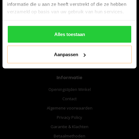
informatie die u aan ze heeft verstrekt of die ze hebben
verzameld op basis van uw gebruik van hun services.
06-57276080
info@bespanracket.nl
Alles toestaan
Aanpassen
Informatie
Openingstijden Winkel
Contact
Algemene voorwaarden
Privacy Policy
Garantie & Klachten
Betaalmethoden