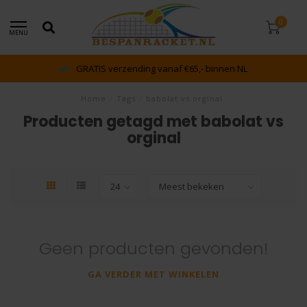
0
MENU
GRATIS verzending vanaf €65,- binnen NL
Home
/
Tags
/
babolat vs orginal
Producten getagd met babolat vs
orginal
Geen producten gevonden!
GA VERDER MET WINKELEN