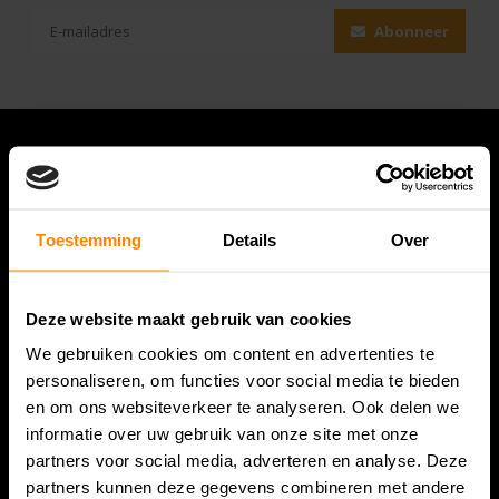
Abonneer
Toestemming
Details
Over
Deze website maakt gebruik van cookies
We gebruiken cookies om content en advertenties te
Bespanracket.nl is dé racketspecialist van Lelystad en
personaliseren, om functies voor social media te bieden
omstreken.
en om ons websiteverkeer te analyseren. Ook delen we
informatie over uw gebruik van onze site met onze
Snijdersstraat 6
partners voor social media, adverteren en analyse. Deze
8224 AA Lelystad
partners kunnen deze gegevens combineren met andere
Nederland