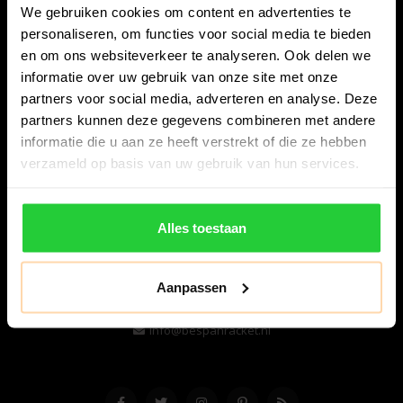
We gebruiken cookies om content en advertenties te
personaliseren, om functies voor social media te bieden
en om ons websiteverkeer te analyseren. Ook delen we
informatie over uw gebruik van onze site met onze
partners voor social media, adverteren en analyse. Deze
partners kunnen deze gegevens combineren met andere
informatie die u aan ze heeft verstrekt of die ze hebben
Bespanracket.nl is dé racketspecialist van Lelystad en
verzameld op basis van uw gebruik van hun services.
omstreken.
Snijdersstraat 6
Alles toestaan
8224 AA Lelystad
Nederland
Aanpassen
06-57276080
info@bespanracket.nl