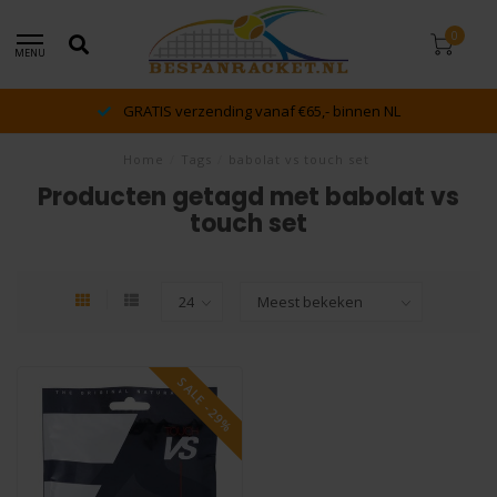
0
MENU
GRATIS verzending vanaf €65,- binnen NL
Home
/
Tags
/
babolat vs touch set
Producten getagd met babolat vs
touch set
SALE -29%