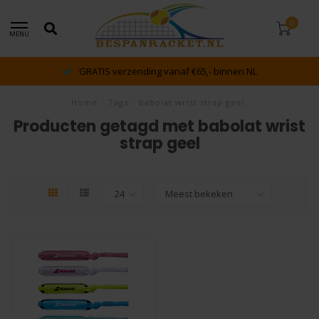
0
MENU
GRATIS verzending vanaf €65,- binnen NL
Home
/
Tags
/
babolat wrist strap geel
Producten getagd met babolat wrist
strap geel