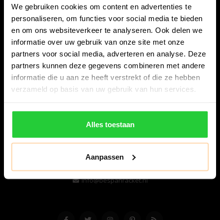
We gebruiken cookies om content en advertenties te
personaliseren, om functies voor social media te bieden
en om ons websiteverkeer te analyseren. Ook delen we
informatie over uw gebruik van onze site met onze
partners voor social media, adverteren en analyse. Deze
partners kunnen deze gegevens combineren met andere
informatie die u aan ze heeft verstrekt of die ze hebben
Bespanracket.nl is dé racketspecialist van Lelystad en
verzameld op basis van uw gebruik van hun services.
omstreken.
Snijdersstraat 6
Alles toestaan
8224 AA Lelystad
Nederland
Aanpassen
06-57276080
info@bespanracket.nl