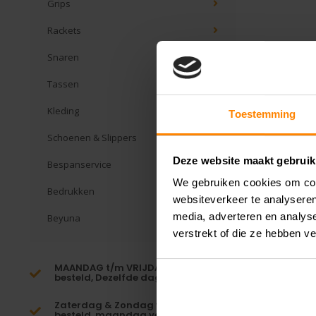
Grips
Rackets
Snaren
Tassen
Kleding
Toestemming
Schoenen & Slippers
Deze website maakt gebruik
Bespanservice
We gebruiken cookies om cont
Bedrukken
websiteverkeer te analyseren
media, adverteren en analys
Beyuna
verstrekt of die ze hebben v
MAANDAG t/m VRIJDAG voor 16:00
besteld, Dezelfde dag verzonden!*
Zaterdag & Zondag voor 23:59
besteld, maandag verzonden!