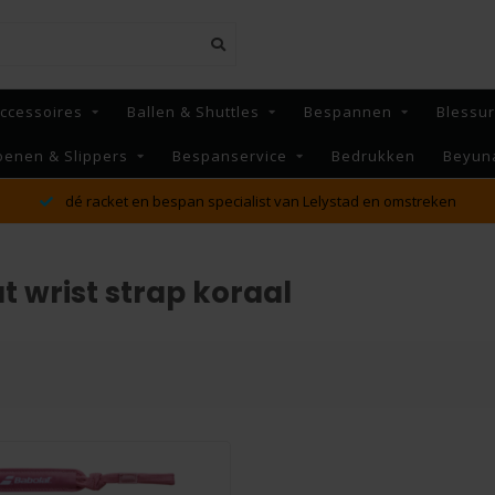
ccessoires
Ballen & Shuttles
Bespannen
Blessu
oenen & Slippers
Bespanservice
Bedrukken
Beyun
dé racket en bespan specialist van Lelystad en omstreken
 wrist strap koraal