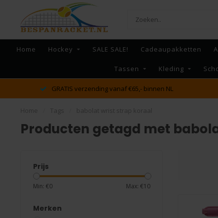
Home
Hockey
SALE SALE!
Cadeaupakketten
A
Tassen
Kleding
Sch
GRATIS verzending vanaf €65,- binnen NL
Home
/
Tags
/
babolat wrist strap koraal
Producten getagd met babolat
Prijs
Min: €
0
Max: €
10
Merken