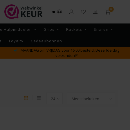
0
NL
re Hulpmiddelen
Grips
Rackets
Snaren
a
Loyalty
Cadeaubonnen
MAANDAG t/m VRIJDAG voor 16:00 besteld, Dezelfde dag
verzonden!*