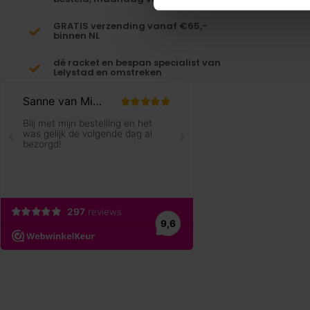
GRATIS verzending vanaf €65,-
binnen NL
dé racket en bespan specialist van
Lelystad en omstreken