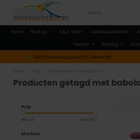
Home
Hockey
SALE SALE!
Cadeaupakketten
A
Tassen
Kleding
Sch
GRATIS verzending vanaf €65,- binnen NL
Home
/
Tags
/
babolat wrist strap wit/roze
Producten getagd met babolat
Prijs
Min: €
0
Max: €
10
Merken