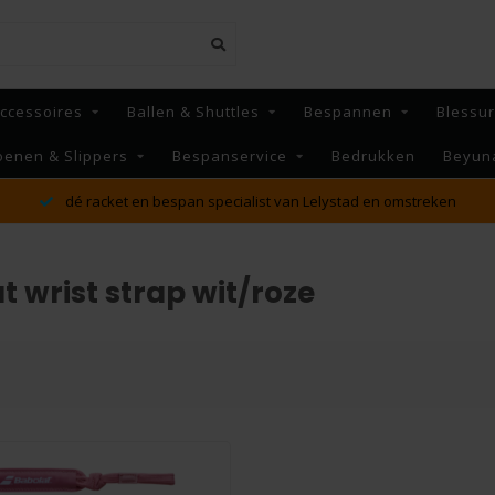
ccessoires
Ballen & Shuttles
Bespannen
Blessu
oenen & Slippers
Bespanservice
Bedrukken
Beyun
dé racket en bespan specialist van Lelystad en omstreken
 wrist strap wit/roze