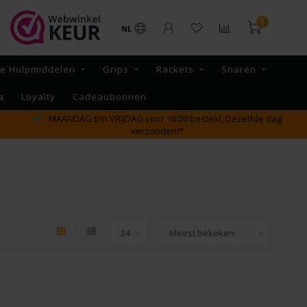
0
NL
re Hulpmiddelen
Grips
Rackets
Snaren
a
Loyalty
Cadeaubonnen
MAANDAG t/m VRIJDAG voor 16:00 besteld, Dezelfde dag
verzonden!*