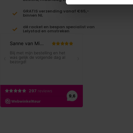
GRATIS verzending vanaf €65,-
binnen NL
dé racket en bespan specialist van
Lelystad en omstreken