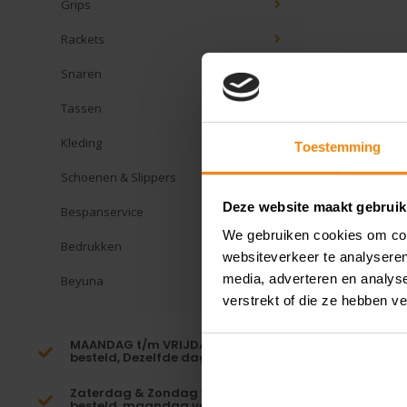
Grips
Rackets
Snaren
Tassen
Kleding
Toestemming
Schoenen & Slippers
Deze website maakt gebruik
Bespanservice
We gebruiken cookies om cont
Bedrukken
websiteverkeer te analyseren
media, adverteren en analys
Beyuna
verstrekt of die ze hebben v
MAANDAG t/m VRIJDAG voor 16:00
besteld, Dezelfde dag verzonden!*
Zaterdag & Zondag voor 23:59
besteld, maandag verzonden!