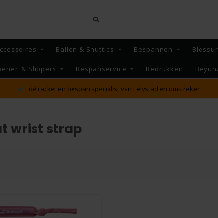
ccessoires
Ballen & Shuttles
Bespannen
Blessu
oenen & Slippers
Bespanservice
Bedrukken
Beyun
dé racket en bespan specialist van Lelystad en omstreken
 wrist strap