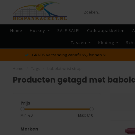
Home
Hockey
SALE SALE!
Cadeaupakketten
A
Tassen
Kleding
Sch
GRATIS verzending vanaf €65,- binnen NL
Home
/
Tags
/
babolat wrist strap
Producten getagd met babolat
Prijs
Min: €
0
Max: €
10
Merken