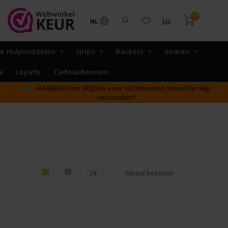
0
NL
re Hulpmiddelen
Grips
Rackets
Snaren
a
Loyalty
Cadeaubonnen
MAANDAG t/m VRIJDAG voor 16:00 besteld, Dezelfde dag
verzonden!*