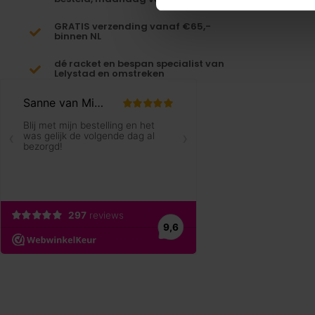
GRATIS verzending vanaf €65,-
binnen NL
dé racket en bespan specialist van
Lelystad en omstreken