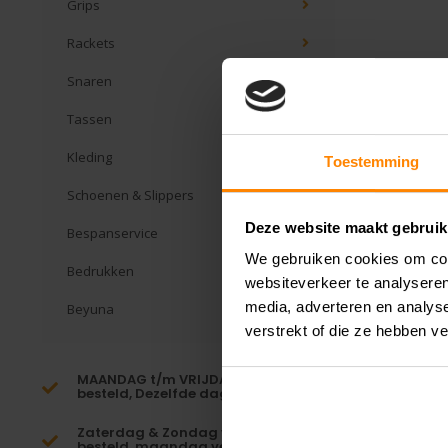
Grips
Rackets
Snaren
Tassen
Kleding
Toestemming
Schoenen & Slippers
Deze website maakt gebruik
Bespanservice
We gebruiken cookies om cont
Bedrukken
websiteverkeer te analyseren
media, adverteren en analys
Beyuna
verstrekt of die ze hebben v
MAANDAG t/m VRIJDAG voor 16:00
besteld, Dezelfde dag verzonden!*
Zaterdag & Zondag voor 23:59
besteld, maandag verzonden!