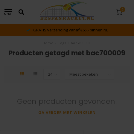
0
MENU
GRATIS verzending vanaf €65,- binnen NL
Home
/
Tags
/
bac700009
Producten getagd met bac700009
Geen producten gevonden!
GA VERDER MET WINKELEN