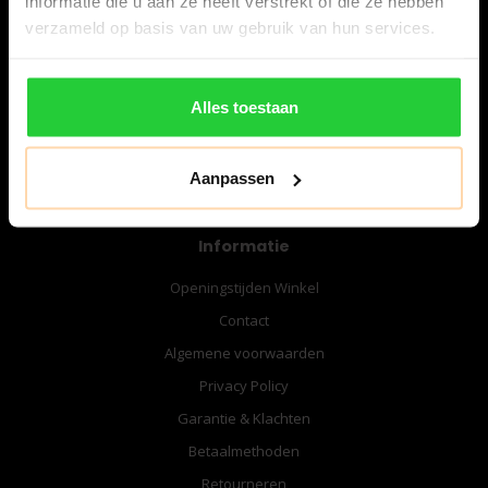
informatie die u aan ze heeft verstrekt of die ze hebben
06-57276080
verzameld op basis van uw gebruik van hun services.
info@bespanracket.nl
Alles toestaan
Aanpassen
Informatie
Openingstijden Winkel
Contact
Algemene voorwaarden
Privacy Policy
Garantie & Klachten
Betaalmethoden
Retourneren