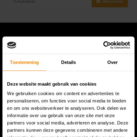
Abonneer
Toestemming
Details
Over
Deze website maakt gebruik van cookies
Bespanracket.nl is dé racketspecialist van Lelystad en
We gebruiken cookies om content en advertenties te
omstreken.
personaliseren, om functies voor social media te bieden
en om ons websiteverkeer te analyseren. Ook delen we
Snijdersstraat 6
informatie over uw gebruik van onze site met onze
8224 AA Lelystad
partners voor social media, adverteren en analyse. Deze
Nederland
partners kunnen deze gegevens combineren met andere