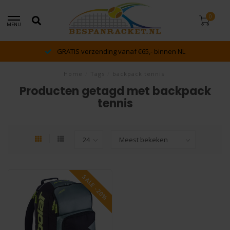
0
MENU
GRATIS verzending vanaf €65,- binnen NL
Home
/
Tags
/
backpack tennis
Producten getagd met backpack
tennis
SALE -20%