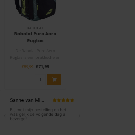
BABOLAT
Babolat Pure Aero
Rugtas
De Babolat Pure Aero
Rugtas is een praktische en
veelzijdige tennistas voor
€71,99
€89,99
spel..