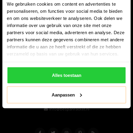
We gebruiken cookies om content en advertenties te
personaliseren, om functies voor social media te bieden
en om ons websiteverkeer te analyseren. Ook delen we
informatie over uw gebruik van onze site met onze
partners voor social media, adverteren en analyse. Deze
partners kunnen deze gegevens combineren met andere
informatie die u aan ze heeft verstrekt of die ze hebben
Bespanracket.nl is dé racketspecialist van Lelystad en
verzameld op basis van uw gebruik van hun services.
omstreken.
Snijdersstraat 6
Alles toestaan
8224 AA Lelystad
Nederland
Aanpassen
06-57276080
info@bespanracket.nl