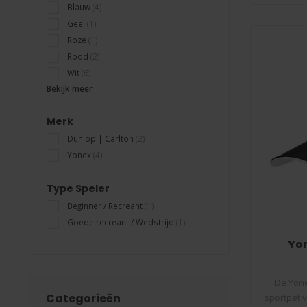
Blauw
(4)
Geel
(1)
Roze
(1)
Rood
(2)
Wit
(6)
Bekijk meer
Merk
Dunlop | Carlton
(2)
Yonex
(4)
Type Speler
Beginner / Recreant
(1)
Goede recreant / Wedstrijd
(1)
Yo
De Yone
Categorieën
sportpet 