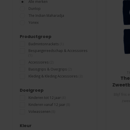
Alle merken
Dunlop
The Indian Maharadja
Yonex
Productgroep
Badmintonrackets
(1)
Bespangereedschap & Accessoires
(1)
Accessoires
(2)
Basisgrips & Overgrips
(2)
T
Kleding & Kleding Accessoires
(3)
The
Zweetb
Doelgroep
Blijf fri
Kinderen tot 12 jaar
(4)
zwee
Kinderen vanaf 12 jaar
(8)
Volwassenen
(8)
Kleur