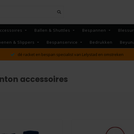
ccessoires
Ballen & Shuttles
Bespannen
Blessu
oenen & Slippers
Bespanservice
Bedrukken
Beyun
dé racket en bespan specialist van Lelystad en omstreken
nton accessoires