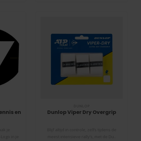
DUNLOP
ennis en
Dunlop Viper Dry Overgrip
aak je
Blijf altijd in controle, zelfs tijdens de
Logo in je
meest intensieve rally’s, met de Du..