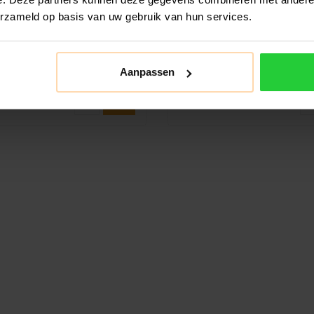
stuks
erzameld op basis van uw gebruik van hun services.
ijd in controle, zelfs tijdens de
Ervaar ultiem comfort bij elke
ntensieve rally’s, met de Du..
deze premium trillingsdemper. D
€9,99
€5,99
Aanpassen