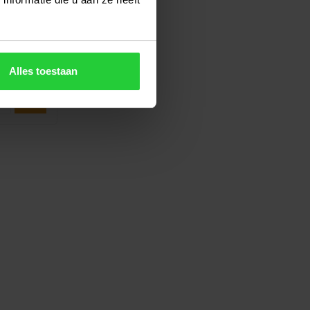
 slag met
ankzij he..
Alles toestaan