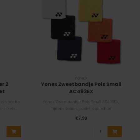
YONEX
r 2
Yonex Zweetbandje Pols Small
et
AC493EX
 is voor de
Yonex Zweetbandje Pols Small AC493EX,
racket i..
Tijdens tennis, padel, squash of
badminton..
€7,99