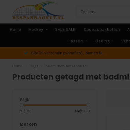
Home
Hockey
SALE SALE!
Cadeaupakketten
A
Tassen
Kleding
Sch
GRATIS verzending vanaf €65,- binnen NL
Home
/
Tags
/
badminton accessoires
Producten getagd met badmi
Prijs
Min: €
0
Max: €
30
Merken