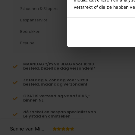
verstrekt of die ze hebben v
Schoenen & Slippers
Blijf alt
Bespanservice
meest i
Bedrukken
Beyuna
MAANDAG t/m VRIJDAG voor 16:00
besteld, Dezelfde dag verzonden!*
Zaterdag & Zondag voor 23:59
besteld, maandag verzonden!
GRATIS verzending vanaf €65,-
binnen NL
dé racket en bespan specialist van
Lelystad en omstreken