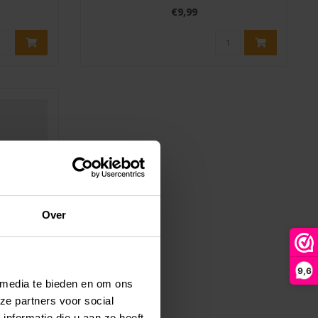
€9,99
Over
9,6
 media te bieden en om ons
ze partners voor social
per 2
nformatie die u aan ze heeft