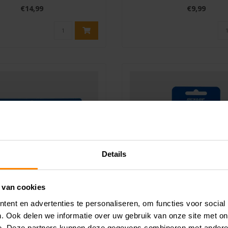
str..
tennisra..
€14,99
€9,99
Details
 van cookies
ent en advertenties te personaliseren, om functies voor social
. Ook delen we informatie over uw gebruik van onze site met on
DUNLOP
DUNLOP
p Viper Dry Basisgrip
Dunlop Flying D Dem
e. Deze partners kunnen deze gegevens combineren met andere i