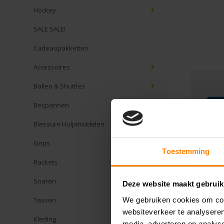
Hockey
SALE SALE!
Cadeaupakketten
Accessoires
Ballen & Shuttles
Bespannen
Blessure Hulpmiddelen
Grips
Toestemming
Rackets
Snaren
Deze website maakt gebruik
We gebruiken cookies om cont
Tassen
websiteverkeer te analyseren
Kleding
Dunlo
media, adverteren en analys