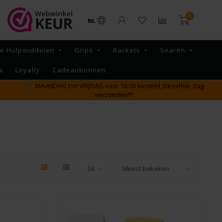
0
NL
re Hulpmiddelen
Grips
Rackets
Snaren
a
Loyalty
Cadeaubonnen
MAANDAG t/m VRIJDAG voor 16:00 besteld, Dezelfde dag
verzonden!*