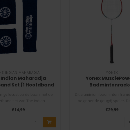
HE INDIAN MAHARADJA
YONEX
 Indian Maharadja
Yonex MusclePowe
and Set (1 Hoofdband
Badmintonrack
+ 2 Polsbandjes)
s en gefocust op de baan met de
Dit aluminium badminton frame
tband set van The Indian
beginnende (jeugd) speler. Dit 
Maharadja!..
€14,99
€29,99