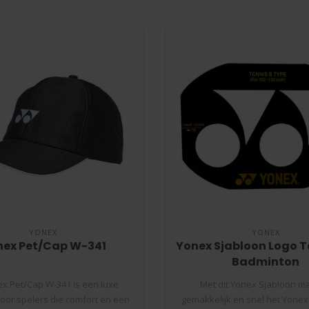
YONEX
YONEX
nex Pet/Cap W-341
Yonex Sjabloon Logo T
Badminton
x Pet/Cap W-341 is een luxe
Met dit Yonex Sjabloon m
voor spelers die comfort en een
gemakkelijk en snel het Yonex-