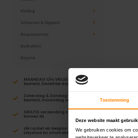
Kleding
Schoenen & Slippers
Bespanservice
Bedrukken
Beyuna
MAANDAG t/m VRIJDAG voor 16:00
besteld, Dezelfde dag verzonden!*
Zaterdag & Zondag voor 23:59
besteld, maandag verzonden!
Toestemming
GRATIS verzending vanaf €65,-
binnen NL
Deze website maakt gebruik
dé racket en bespan specialist van
We gebruiken cookies om cont
Lelystad en omstreken
websiteverkeer te analyseren