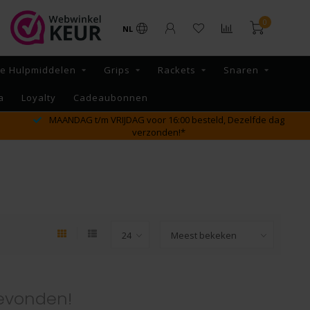
0
NL
re Hulpmiddelen
Grips
Rackets
Snaren
a
Loyalty
Cadeaubonnen
MAANDAG t/m VRIJDAG voor 16:00 besteld, Dezelfde dag
verzonden!*
evonden!