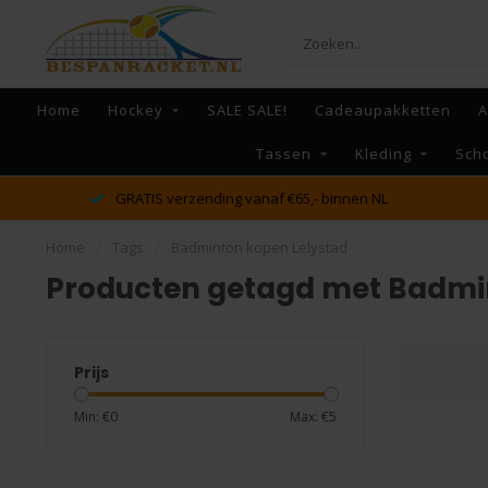
Home
Hockey
SALE SALE!
Cadeaupakketten
A
Tassen
Kleding
Sch
GRATIS verzending vanaf €65,- binnen NL
Home
/
Tags
/
Badminton kopen Lelystad
Producten getagd met Badmi
Prijs
Min: €
0
Max: €
5