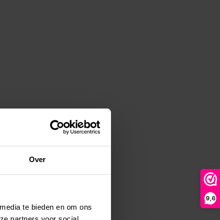
Over
9,6
 media te bieden en om ons
ze partners voor social