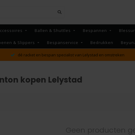
ccessoires
Ballen & Shuttles
Bespannen
Blessu
oenen & Slippers
Bespanservice
Bedrukken
Beyun
dé racket en bespan specialist van Lelystad en omstreken
nton kopen Lelystad
Geen producten g