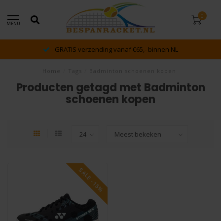
0
MENU
GRATIS verzending vanaf €65,- binnen NL
Home
/
Tags
/
Badminton schoenen kopen
Producten getagd met Badminton
schoenen kopen
SALE -15%