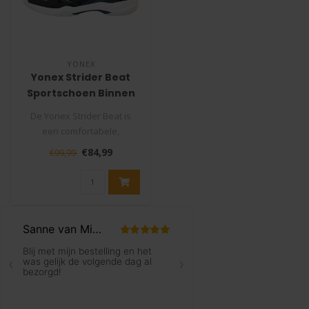
YONEX
Yonex Strider Beat
Sportschoen Binnen
Heren
De Yonex Strider Beat is
een comfortabele,
lichtgewicht
€84,99
€99,99
badmintonschoen die idea..