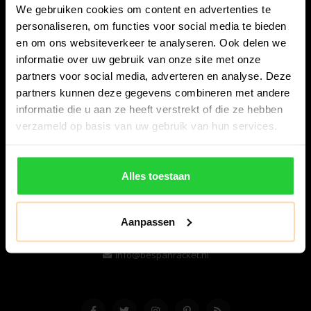
We gebruiken cookies om content en advertenties te
personaliseren, om functies voor social media te bieden
en om ons websiteverkeer te analyseren. Ook delen we
informatie over uw gebruik van onze site met onze
partners voor social media, adverteren en analyse. Deze
partners kunnen deze gegevens combineren met andere
informatie die u aan ze heeft verstrekt of die ze hebben
Bespanracket.nl is dé racketspecialist van Lelystad en
verzameld op basis van uw gebruik van hun services.
omstreken.
Snijdersstraat 6
Alles toestaan
8224 AA Lelystad
Nederland
Aanpassen
06-57276080
info@bespanracket.nl