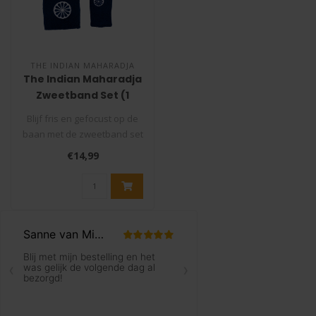
THE INDIAN MAHARADJA
The Indian Maharadja
Zweetband Set (1
Hoofdband + 2
Blijf fris en gefocust op de
Polsbandjes)
baan met de zweetband set
van The Indian Maharadja!..
€14,99