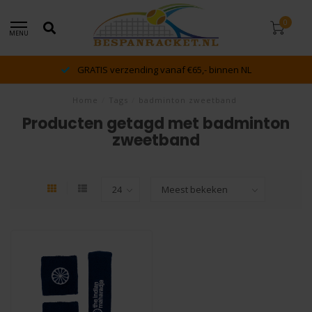
0
MENU
GRATIS verzending vanaf €65,- binnen NL
Home
/
Tags
/
badminton zweetband
Producten getagd met badminton
zweetband