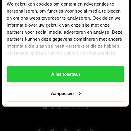
We gebruiken cookies om content en advertenties te
personaliseren, om functies voor social media te bieden
en om ons websiteverkeer te analyseren. Ook delen we
informatie over uw gebruik van onze site met onze
partners voor social media, adverteren en analyse. Deze
partners kunnen deze gegevens combineren met andere
informatie die u aan ze heeft verstrekt of die ze hebben
Bespanracket.nl is dé racketspecialist van Lelystad en
verzameld op basis van uw gebruik van hun services.
omstreken.
Snijdersstraat 6
Alles toestaan
8224 AA Lelystad
Nederland
Aanpassen
06-57276080
info@bespanracket.nl