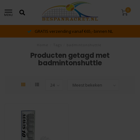
0
MENU
GRATIS verzending vanaf €65,- binnen NL
Home
/
Tags
/
badmintonshuttle
Producten getagd met
badmintonshuttle