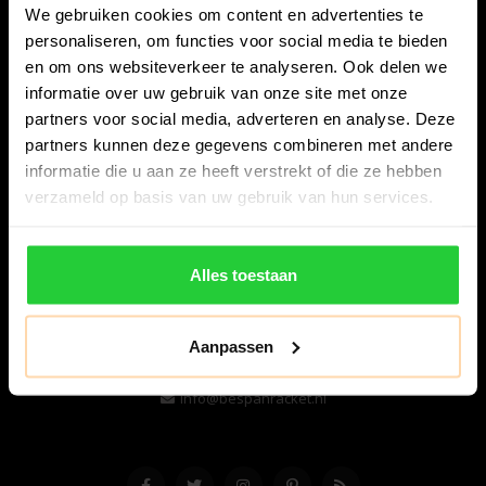
We gebruiken cookies om content en advertenties te
personaliseren, om functies voor social media te bieden
en om ons websiteverkeer te analyseren. Ook delen we
informatie over uw gebruik van onze site met onze
partners voor social media, adverteren en analyse. Deze
partners kunnen deze gegevens combineren met andere
informatie die u aan ze heeft verstrekt of die ze hebben
Bespanracket.nl is dé racketspecialist van Lelystad en
verzameld op basis van uw gebruik van hun services.
omstreken.
Snijdersstraat 6
Alles toestaan
8224 AA Lelystad
Nederland
Aanpassen
06-57276080
info@bespanracket.nl