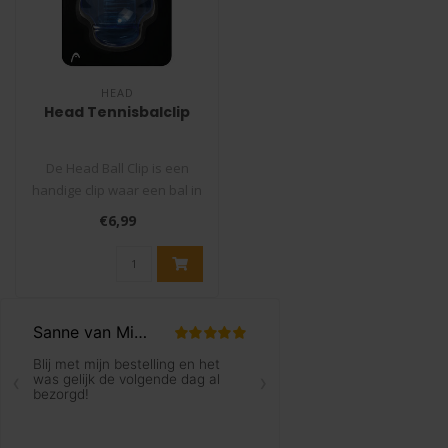
HEAD
Head Tennisbalclip
De Head Ball Clip is een
handige clip waar een bal in
opgeborgen kan worden
€6,99
tijd..