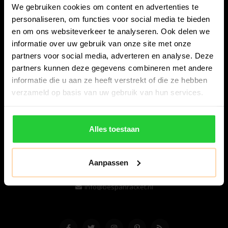
We gebruiken cookies om content en advertenties te
personaliseren, om functies voor social media te bieden
en om ons websiteverkeer te analyseren. Ook delen we
informatie over uw gebruik van onze site met onze
partners voor social media, adverteren en analyse. Deze
partners kunnen deze gegevens combineren met andere
informatie die u aan ze heeft verstrekt of die ze hebben
Bespanracket.nl is dé racketspecialist van Lelystad en
verzameld op basis van uw gebruik van hun services.
omstreken.
Snijdersstraat 6
Alles toestaan
8224 AA Lelystad
Nederland
Aanpassen
06-57276080
info@bespanracket.nl