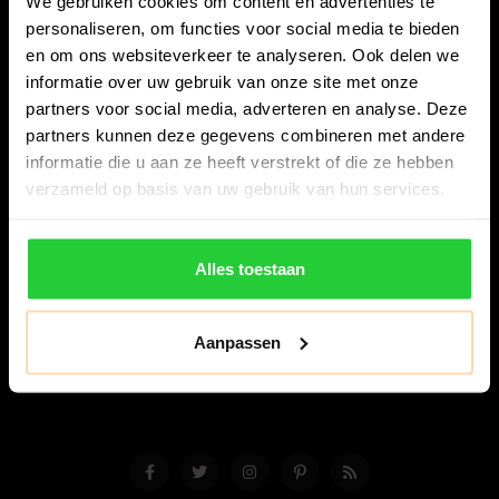
We gebruiken cookies om content en advertenties te
personaliseren, om functies voor social media te bieden
en om ons websiteverkeer te analyseren. Ook delen we
informatie over uw gebruik van onze site met onze
partners voor social media, adverteren en analyse. Deze
partners kunnen deze gegevens combineren met andere
Bespanracket.nl is dé racketspecialist van Lelystad en
informatie die u aan ze heeft verstrekt of die ze hebben
omstreken.
verzameld op basis van uw gebruik van hun services.
Snijdersstraat 6
8224 AA Lelystad
Alles toestaan
Nederland
06-57276080
Aanpassen
info@bespanracket.nl