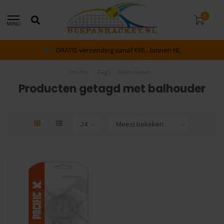
0
MENU
GRATIS verzending vanaf €65,- binnen NL
Home
/
Tags
/
balhouder
Producten getagd met balhouder