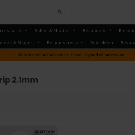
ccessoires
Ballen & Shuttles
Bespannen
Blessu
oenen & Slippers
Bespanservice
Bedrukken
Beyun
dé racket en bespan specialist van Lelystad en omstreken
rip 2.1mm