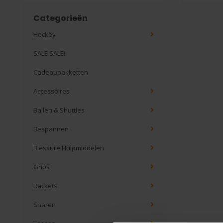
Categorieën
Hockey
SALE SALE!
Cadeaupakketten
Accessoires
Ballen & Shuttles
Bespannen
Blessure Hulpmiddelen
Grips
Rackets
Snaren