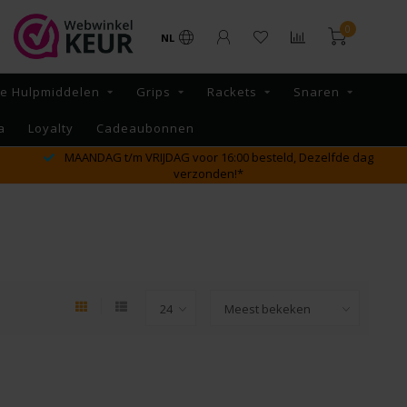
0
NL
re Hulpmiddelen
Grips
Rackets
Snaren
a
Loyalty
Cadeaubonnen
MAANDAG t/m VRIJDAG voor 16:00 besteld, Dezelfde dag
verzonden!*