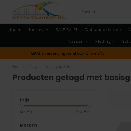
Home
Hockey
SALE SALE!
Cadeaupakketten
A
Tassen
Kleding
Sch
GRATIS verzending vanaf €65,- binnen NL
Home
/
Tags
/
basisgrip 2.1mm
Producten getagd met basisg
Prijs
Min: €
0
Max: €
10
Merken