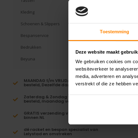
Tassen
Kleding
Schoenen & Slippers
Toestemming
Bespanservice
Bedrukken
Deze website maakt gebruik
Beyuna
We gebruiken cookies om cont
websiteverkeer te analyseren
media, adverteren en analys
MAANDAG t/m VRIJDAG voor 16:00
verstrekt of die ze hebben v
besteld, Dezelfde dag verzonden!*
Zaterdag & Zondag voor 23:59
besteld, maandag verzonden!
GRATIS verzending vanaf €65,-
binnen NL
dé racket en bespan specialist van
Lelystad en omstreken