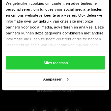
We gebruiken cookies om content en advertenties te
personaliseren, om functies voor social media te bieden
en om ons websiteverkeer te analyseren. Ook delen we
informatie over uw gebruik van onze site met onze
partners voor social media, adverteren en analyse. Deze
partners kunnen deze gegevens combineren met andere
informatie die u aan ze heeft verstrekt of die ze hebben
Bespanracket.nl is dé racketspecialist van Lelystad en
verzameld op basis van uw gebruik van hun services.
omstreken.
Snijdersstraat 6
Alles toestaan
8224 AA Lelystad
Nederland
Aanpassen
06-57276080
info@bespanracket.nl