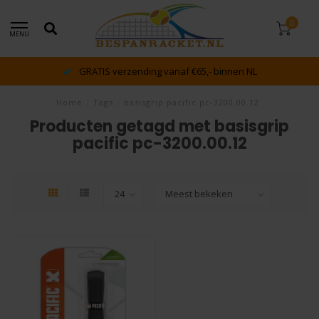
0
MENU
GRATIS verzending vanaf €65,- binnen NL
Home
/
Tags
/
basisgrip pacific pc-3200.00.12
Producten getagd met basisgrip
pacific pc-3200.00.12