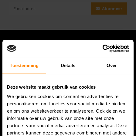
Abonneer
Toestemming
Details
Over
Deze website maakt gebruik van cookies
We gebruiken cookies om content en advertenties te
Bespanracket.nl is dé racketspecialist van Lelystad en
personaliseren, om functies voor social media te bieden
omstreken.
en om ons websiteverkeer te analyseren. Ook delen we
informatie over uw gebruik van onze site met onze
Snijdersstraat 6
partners voor social media, adverteren en analyse. Deze
8224 AA Lelystad
partners kunnen deze gegevens combineren met andere
Nederland