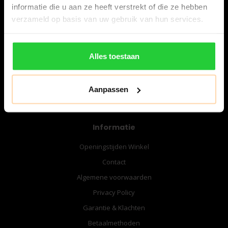
informatie die u aan ze heeft verstrekt of die ze hebben
verzameld op basis van uw gebruik van hun services.
06-57276080
info@bespanracket.nl
Alles toestaan
Aanpassen
Informatie
Openingstijden Winkel
Contact
Algemene voorwaarden
Privacy Policy
Garantie & Klachten
Betaalmethoden