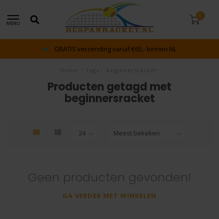
0
MENU
GRATIS verzending vanaf €65,- binnen NL
Home
/
Tags
/
beginnersracket
Producten getagd met
beginnersracket
Geen producten gevonden!
GA VERDER MET WINKELEN