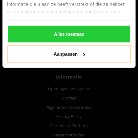
informatie die u aan ze heeft verstrekt of die ze hebben
verzameld op basis van uw gebruik van hun services.
06-57276080
info@bespanracket.nl
Alles toestaan
Aanpassen
Informatie
Openingstijden Winkel
Contact
Algemene voorwaarden
Privacy Policy
Garantie & Klachten
Betaalmethoden