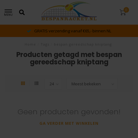
0
MENU
GRATIS verzending vanaf €65,- binnen NL
Home
/
Tags
/
bespan gereedschap kniptang
Producten getagd met bespan
gereedschap kniptang
Geen producten gevonden!
GA VERDER MET WINKELEN