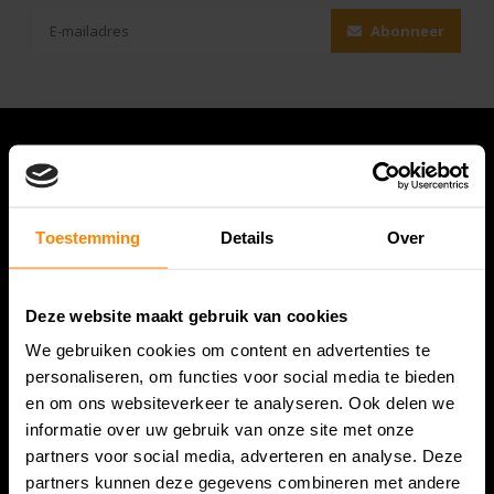
Abonneer
Toestemming
Details
Over
Deze website maakt gebruik van cookies
We gebruiken cookies om content en advertenties te
Bespanracket.nl is dé racketspecialist van Lelystad en
personaliseren, om functies voor social media te bieden
omstreken.
en om ons websiteverkeer te analyseren. Ook delen we
informatie over uw gebruik van onze site met onze
Snijdersstraat 6
partners voor social media, adverteren en analyse. Deze
8224 AA Lelystad
partners kunnen deze gegevens combineren met andere
Nederland