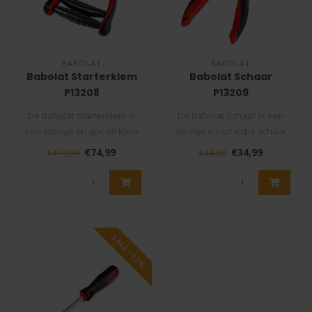
BABOLAT
BABOLAT
Babolat Starterklem
Babolat Schaar
P13208
P13209
De Babolat Starterklem is
De Babolat Schaar is een
een stevige en goede klem
stevige en scherpe schaar
die niet mag ontbreken in
die niet mag ontbreken in
€74,99
€34,99
€119,99
€44,99
uw..
uw ..
SALE -17%