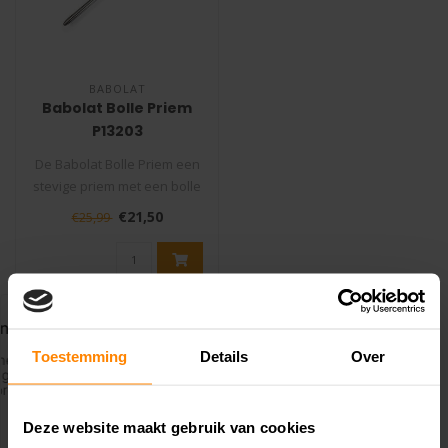
BABOLAT
Babolat Bolle Priem
P13203
De Babolat Bolle Priem een
stevige priem met een bolle
punt die niet mag ontbrek..
€21,50
€25,99
Toestemming
Details
Over
Deze website maakt gebruik van cookies