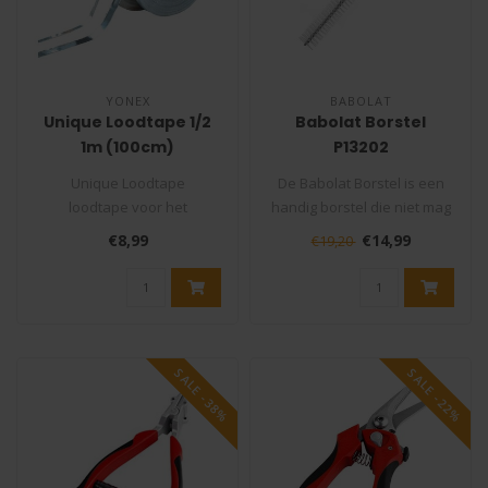
YONEX
BABOLAT
Unique Loodtape 1/2
Babolat Borstel
1m (100cm)
P13202
Unique Loodtape
De Babolat Borstel is een
loodtape voor het
handig borstel die niet mag
verzwaren van het racket.
ontbreken in uw
€8,99
€14,99
€19,20
Zelfklevend loodtap..
gereedscha..
SALE -38%
SALE -22%