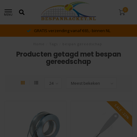
0
MENU
GRATIS verzending vanaf €65,- binnen NL
Home
/
Tags
/
bespan gereedschap
Producten getagd met bespan
gereedschap
SALE -22%