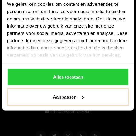
We gebruiken cookies om content en advertenties te
personaliseren, om functies voor social media te bieden
en om ons websiteverkeer te analyseren. Ook delen we
informatie over uw gebruik van onze site met onze
partners voor social media, adverteren en analyse. Deze
partners kunnen deze gegevens combineren met andere
informatie die u aan ze heeft verstrekt of die ze hebben
Bespanracket.nl is dé racketspecialist van Lelystad en
verzameld op basis van uw gebruik van hun services.
omstreken.
Snijdersstraat 6
Alles toestaan
8224 AA Lelystad
Nederland
Aanpassen
06-57276080
info@bespanracket.nl