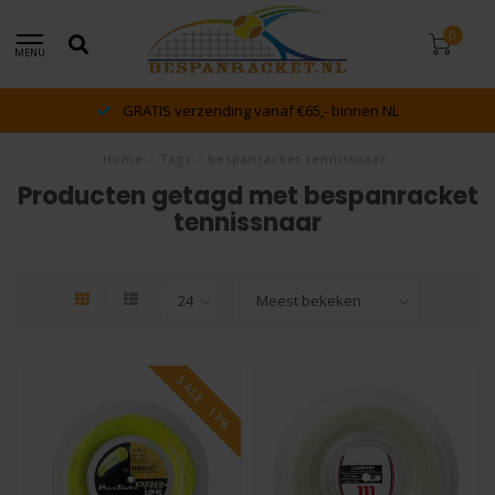
0
MENU
GRATIS verzending vanaf €65,- binnen NL
Home
/
Tags
/
bespanracket tennissnaar
Producten getagd met bespanracket
tennissnaar
SALE -17%