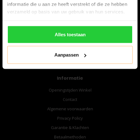
informatie die u aan ze heeft verstrekt of die ze hebben
verzameld op basis van uw gebruik van hun services.
06-57276080
info@bespanracket.nl
Alles toestaan
Aanpassen
Informatie
Openingstijden Winkel
Contact
Algemene voorwaarden
Privacy Policy
Garantie & Klachten
Betaalmethoden