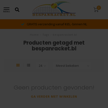
0
MENU
GRATIS verzending vanaf €65,- binnen NL
Home
/
Tags
/
bespanracket.bl
Producten getagd met
bespanracket.bl
Geen producten gevonden!
GA VERDER MET WINKELEN