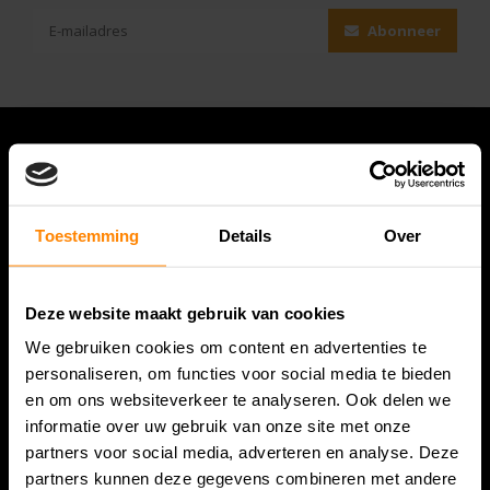
Abonneer
Toestemming
Details
Over
Deze website maakt gebruik van cookies
We gebruiken cookies om content en advertenties te
Bespanracket.nl is dé racketspecialist van Lelystad en
personaliseren, om functies voor social media te bieden
omstreken.
en om ons websiteverkeer te analyseren. Ook delen we
informatie over uw gebruik van onze site met onze
Snijdersstraat 6
partners voor social media, adverteren en analyse. Deze
8224 AA Lelystad
partners kunnen deze gegevens combineren met andere
Nederland