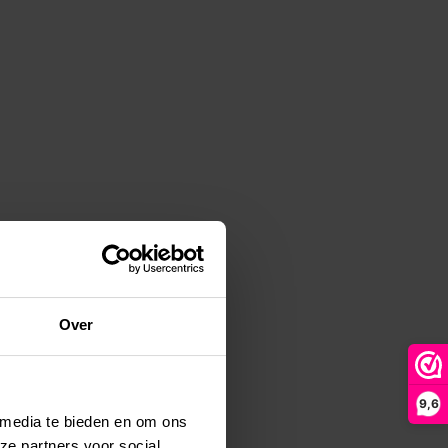
Over
9,6
 media te bieden en om ons
ze partners voor social