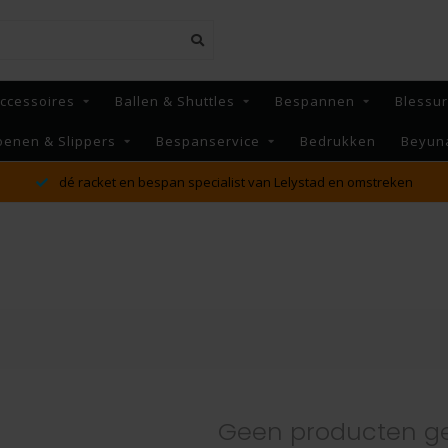
ccessoires
Ballen & Shuttles
Bespannen
Blessu
oenen & Slippers
Bespanservice
Bedrukken
Beyun
dé racket en bespan specialist van Lelystad en omstreken
Geen producten g