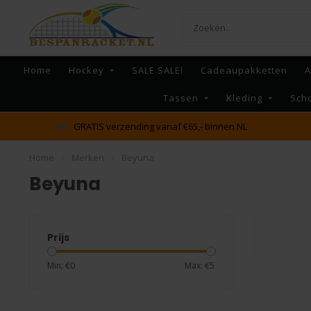
Home
Hockey
SALE SALE!
Cadeaupakketten
A
Tassen
Kleding
Sch
GRATIS verzending vanaf €65,- binnen NL
Home
/
Merken
/
Beyuna
Beyuna
Prijs
Min: €
0
Max: €
5