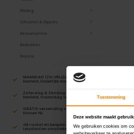
Kleding
Schoenen & Slippers
Bespanservice
Bedrukken
Beyuna
MAANDAG t/m VRIJDAG voor 16:00
besteld, Dezelfde dag verzonden!*
Zaterdag & Zondag voor 23:59
besteld, maandag verzonden!
Toestemming
GRATIS verzending vanaf €65,-
binnen NL
Deze website maakt gebruik
dé racket en bespan specialist van
We gebruiken cookies om cont
Lelystad en omstreken
websiteverkeer te analyseren