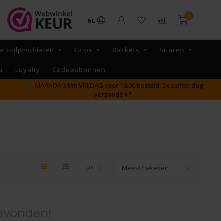
0
NL
re Hulpmiddelen
Grips
Rackets
Snaren
a
Loyalty
Cadeaubonnen
MAANDAG t/m VRIJDAG voor 16:00 besteld, Dezelfde dag
verzonden!*
evonden!