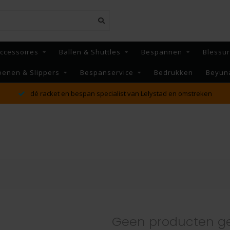
ccessoires
Ballen & Shuttles
Bespannen
Blessu
oenen & Slippers
Bespanservice
Bedrukken
Beyun
dé racket en bespan specialist van Lelystad en omstreken
Geen producten g