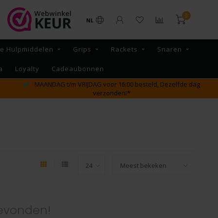
0
NL
re Hulpmiddelen
Grips
Rackets
Snaren
a
Loyalty
Cadeaubonnen
MAANDAG t/m VRIJDAG voor 16:00 besteld, Dezelfde dag
verzonden!*
evonden!