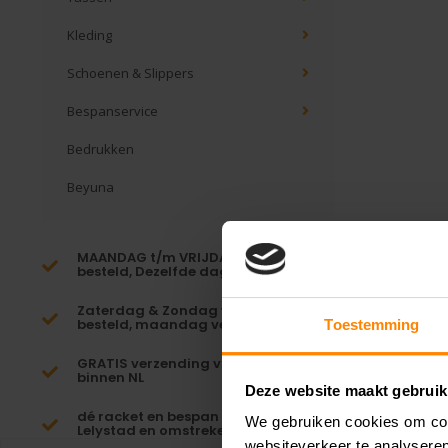
Kleding
Schoenen & Slippers
Bespanservice
Bedrukken
Beyuna
MAANDAG t/m VRIJDAG voor 16:00
besteld, Dezelfde dag verzonden!*
Zaterdag & Zondag voor 23:59
besteld, maandag verzonden!
Toestemming
GRATIS verzending vanaf €65,-
binnen NL
Deze website maakt gebruik
dé racket en bespan specialist van
We gebruiken cookies om cont
Lelystad en omstreken
websiteverkeer te analyseren