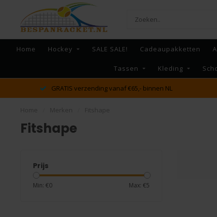
Home
Hockey
SALE SALE!
Cadeaupakketten
A
Tassen
Kleding
Sch
GRATIS verzending vanaf €65,- binnen NL
Home
/
Merken
/
Fitshape
Fitshape
Prijs
Min: €
0
Max: €
5