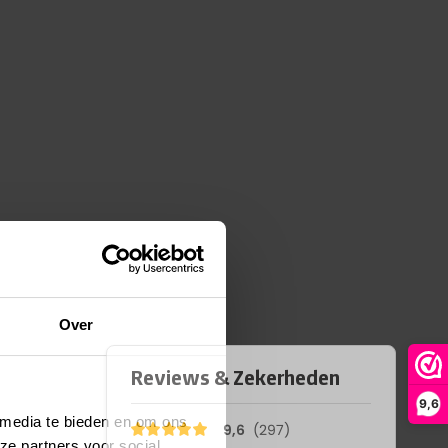
Over
9,6
 media te bieden en om ons
ze partners voor social