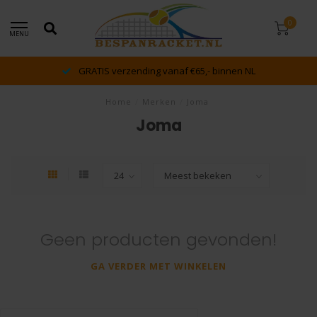
0
MENU
GRATIS verzending vanaf €65,- binnen NL
Home
/
Merken
/
Joma
Joma
Geen producten gevonden!
GA VERDER MET WINKELEN