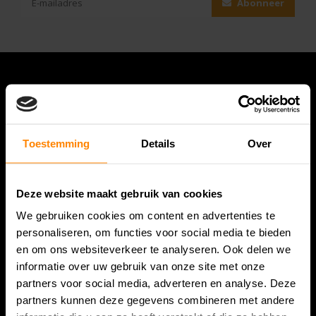
Abonneer
Toestemming
Details
Over
Deze website maakt gebruik van cookies
Bespanracket.nl is dé racketspecialist van Lelystad en
We gebruiken cookies om content en advertenties te
omstreken.
personaliseren, om functies voor social media te bieden
en om ons websiteverkeer te analyseren. Ook delen we
Snijdersstraat 6
informatie over uw gebruik van onze site met onze
8224 AA Lelystad
partners voor social media, adverteren en analyse. Deze
Nederland
partners kunnen deze gegevens combineren met andere