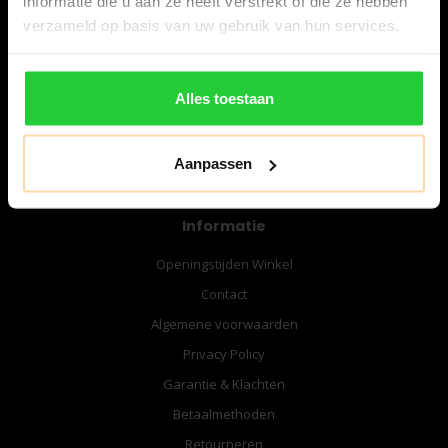
informatie die u aan ze heeft verstrekt of die ze hebben
06-57276080
verzameld op basis van uw gebruik van hun services.
info@bespanracket.nl
Alles toestaan
Aanpassen
Informatie
Openingstijden Winkel
Contact
Algemene voorwaarden
Privacy Policy
Garantie & Klachten
Betaalmethoden
Retourneren