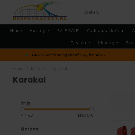
Home
Hockey
SALE SALE!
Cadeaupakketten
A
Tassen
Kleding
Sch
dé racket en bespan specialist van Lelystad en omstreken
Home
/
Merken
/
Karakal
Karakal
Prijs
Min: €
0
Max: €
10
Merken