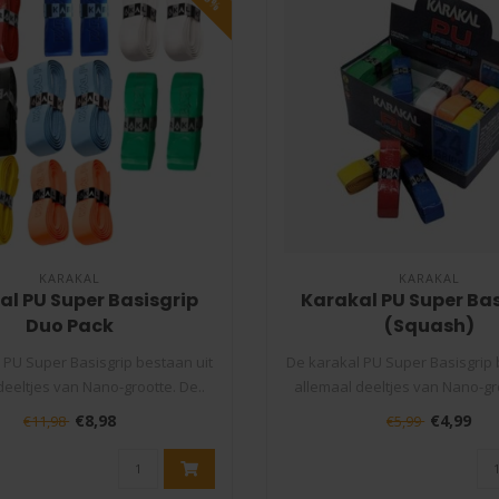
KARAKAL
KARAKAL
al PU Super Basisgrip
Karakal PU Super Bas
Duo Pack
(Squash)
 PU Super Basisgrip bestaan uit
De karakal PU Super Basisgrip 
deeltjes van Nano-grootte. De..
allemaal deeltjes van Nano-gro
€8,98
€4,99
€11,98
€5,99