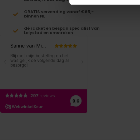
GRATIS verzending vanaf €65,-
binnen NL
dé racket en bespan specialist van
Lelystad en omstreken