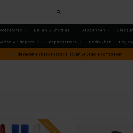
ccessoires
Ballen & Shuttles
Bespannen
Blessu
oenen & Slippers
Bespanservice
Bedrukken
Beyun
MAANDAG t/m VRIJDAG voor 16:00 besteld, Dezelfde dag
verzonden!*
SALE -25%