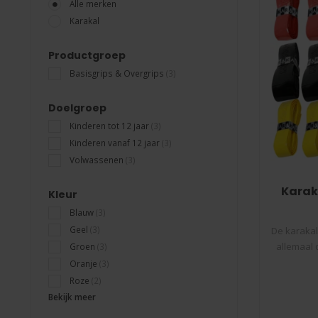
Alle merken
Karakal
Productgroep
Basisgrips & Overgrips
(3)
Doelgroep
Kinderen tot 12 jaar
(3)
Kinderen vanaf 12 jaar
(3)
Volwassenen
(3)
Karak
Kleur
Blauw
(3)
Geel
(3)
De karakal
allemaal 
Groen
(3)
Oranje
(3)
Roze
(2)
Bekijk meer