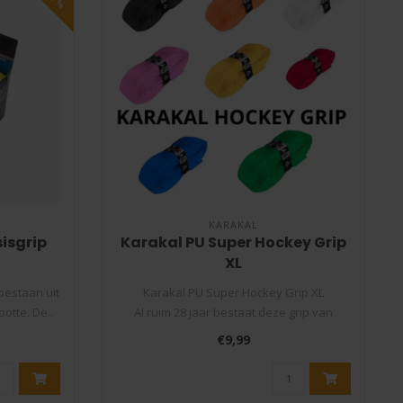
KARAKAL
isgrip
Karakal PU Super Hockey Grip
XL
bestaan uit
Karakal PU Super Hockey Grip XL
otte. De..
Al ruim 28 jaar bestaat deze grip van
Karakal ..
€9,99