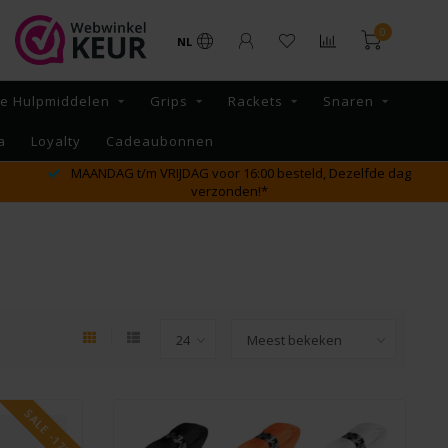
0
NL
re Hulpmiddelen
Grips
Rackets
Snaren
a
Loyalty
Cadeaubonnen
GRATIS verzending vanaf €65,- binnen NL
SALE -17%