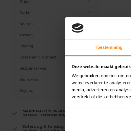
Grips
Rackets
Snaren
Tassen
Kleding
Toestemming
Schoenen & Slippers
Deze website maakt gebruik
Bespanservice
We gebruiken cookies om cont
Bedrukken
websiteverkeer te analyseren
media, adverteren en analys
Beyuna
verstrekt of die ze hebben v
MAANDAG t/m VRIJDAG voor 16:00
besteld, Dezelfde dag verzonden!*
Zaterdag & Zondag voor 23:59
besteld, maandag verzonden!