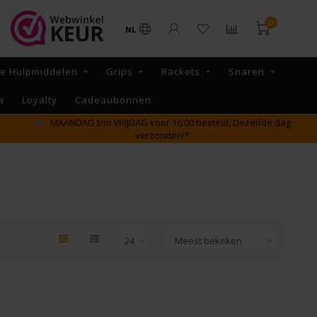
0
NL
re Hulpmiddelen
Grips
Rackets
Snaren
a
Loyalty
Cadeaubonnen
MAANDAG t/m VRIJDAG voor 16:00 besteld, Dezelfde dag
verzonden!*