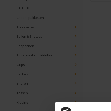
SALE SALE!
Cadeaupakketten
Accessoires
Ballen & Shuttles
Bespannen
Blessure Hulpmiddelen
Grips
Rackets
Snaren
Tassen
Kleding