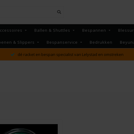
ccessoires
Ballen & Shuttles
Bespannen
Blessu
oenen & Slippers
Bespanservice
Bedrukken
Beyun
dé racket en bespan specialist van Lelystad en omstreken