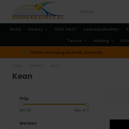
Home
Hockey
SALE SALE!
Cadeaupakketten
A
Tassen
Kleding
Sch
GRATIS verzending vanaf €65,- binnen NL
Home
/
Merken
/
Kean
Kean
Prijs
Min: €
0
Max: €
15
Merken