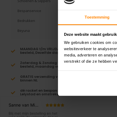
Schoenen & Slippers
Bespanservice
Toestemming
Bedrukken
Beyuna
Deze website maakt gebruik
We gebruiken cookies om cont
MAANDAG t/m VRIJDAG voor 16:00
websiteverkeer te analyseren
besteld, Dezelfde dag verzonden!*
media, adverteren en analys
verstrekt of die ze hebben v
Zaterdag & Zondag voor 23:59
besteld, maandag verzonden!
GRATIS verzending vanaf €65,-
binnen NL
dé racket en bespan specialist van
Lelystad en omstreken