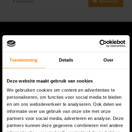
Abonneer
Toestemming
Details
Over
Deze website maakt gebruik van cookies
Bespanracket.nl is dé racketspecialist van Lelystad en
We gebruiken cookies om content en advertenties te
omstreken.
personaliseren, om functies voor social media te bieden
en om ons websiteverkeer te analyseren. Ook delen we
Snijdersstraat 6
informatie over uw gebruik van onze site met onze
8224 AA Lelystad
partners voor social media, adverteren en analyse. Deze
Nederland
partners kunnen deze gegevens combineren met andere