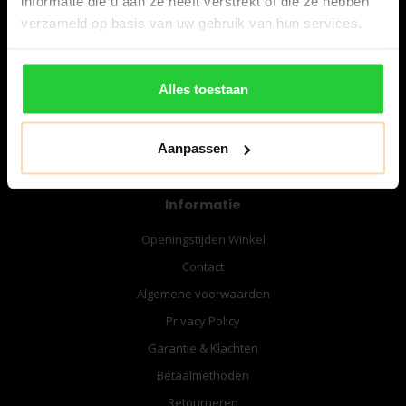
informatie die u aan ze heeft verstrekt of die ze hebben
06-57276080
verzameld op basis van uw gebruik van hun services.
info@bespanracket.nl
Alles toestaan
Aanpassen
Informatie
Openingstijden Winkel
Contact
Algemene voorwaarden
Privacy Policy
Garantie & Klachten
Betaalmethoden
Retourneren