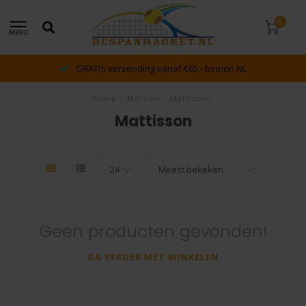
0
MENU
GRATIS verzending vanaf €65,- binnen NL
Home
/
Merken
/
Mattisson
Mattisson
Geen producten gevonden!
GA VERDER MET WINKELEN