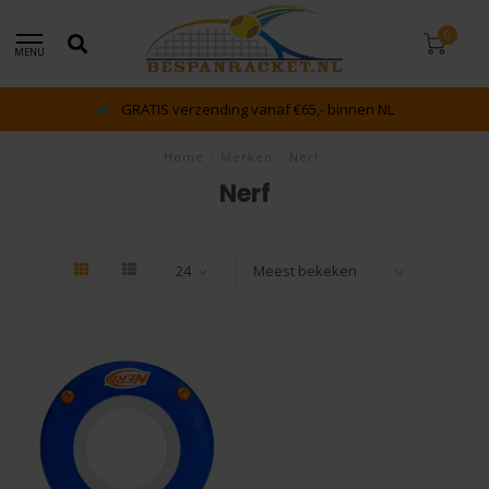
0
MENU
GRATIS verzending vanaf €65,- binnen NL
Home
/
Merken
/
Nerf
Nerf