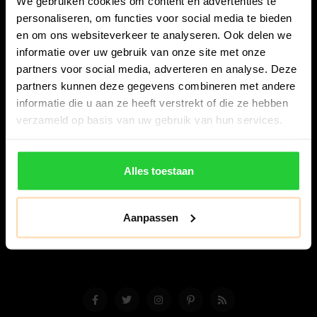
We gebruiken cookies om content en advertenties te
personaliseren, om functies voor social media te bieden
en om ons websiteverkeer te analyseren. Ook delen we
informatie over uw gebruik van onze site met onze
partners voor social media, adverteren en analyse. Deze
partners kunnen deze gegevens combineren met andere
Bespanracket.nl is dé racketspecialist van Lelystad en
informatie die u aan ze heeft verstrekt of die ze hebben
omstreken.
verzameld op basis van uw gebruik van hun services.
Snijdersstraat 6
8224 AA Lelystad
Alles toestaan
Nederland
06-57276080
Aanpassen
info@bespanracket.nl