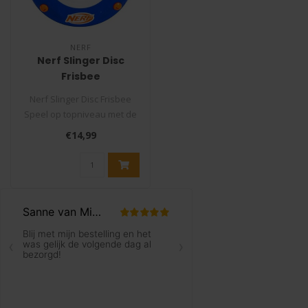
NERF
Nerf Slinger Disc
Frisbee
Nerf Slinger Disc Frisbee
Speel op topniveau met de
NERF Sonic Slinger Disc! De..
€14,99