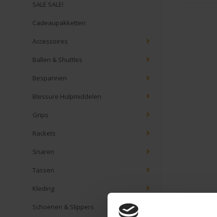
SALE SALE!
Cadeaupakketten
Accessoires
Ballen & Shuttles
Bespannen
Blessure Hulpmiddelen
Grips
Rackets
Snaren
Tassen
Kleding
Schoenen & Slippers