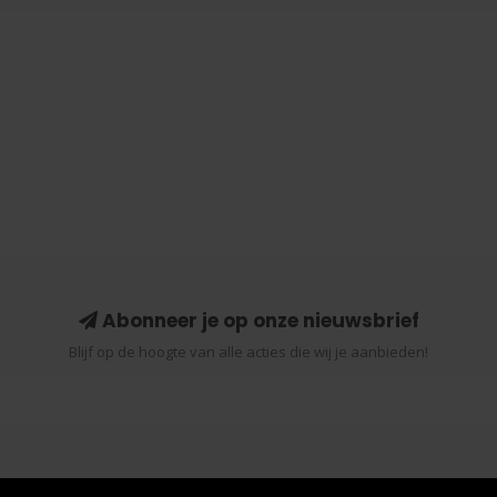
Abonneer je op onze nieuwsbrief
Blijf op de hoogte van alle acties die wij je aanbieden!