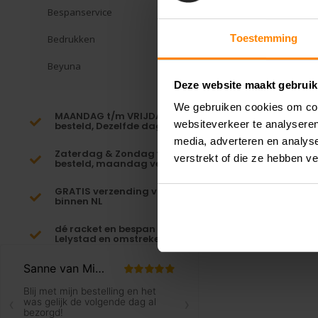
Bespanservice
Toestemming
Bedrukken
Beyuna
Deze website maakt gebruik
We gebruiken cookies om cont
MAANDAG t/m VRIJDAG voor 16:00
websiteverkeer te analyseren
besteld, Dezelfde dag verzonden!*
media, adverteren en analys
Zaterdag & Zondag voor 23:59
verstrekt of die ze hebben v
besteld, maandag verzonden!
GRATIS verzending vanaf €65,-
binnen NL
dé racket en bespan specialist van
Lelystad en omstreken