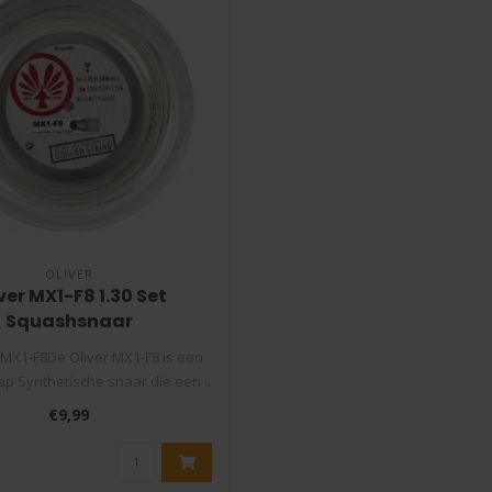
OLIVER
ver MX1-F8 1.30 Set
Squashsnaar
 MX1-F8De Oliver MX1-F8 is een
ap Synthetische snaar die een ..
€9,99