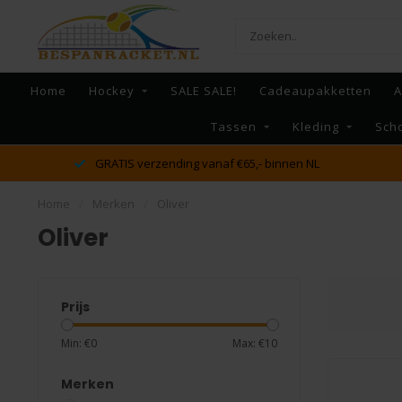
Home
Hockey
SALE SALE!
Cadeaupakketten
A
Tassen
Kleding
Sch
GRATIS verzending vanaf €65,- binnen NL
Home
/
Merken
/
Oliver
Oliver
Prijs
Min: €
0
Max: €
10
Merken