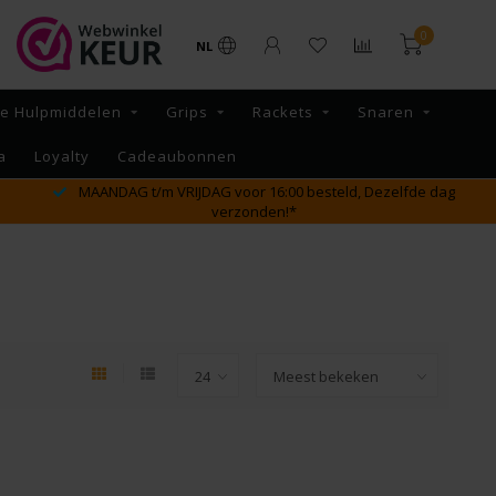
0
NL
re Hulpmiddelen
Grips
Rackets
Snaren
a
Loyalty
Cadeaubonnen
MAANDAG t/m VRIJDAG voor 16:00 besteld, Dezelfde dag
verzonden!*