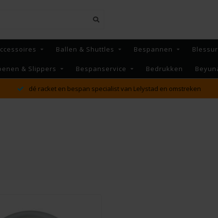
ccessoires
Ballen & Shuttles
Bespannen
Blessu
oenen & Slippers
Bespanservice
Bedrukken
Beyun
dé racket en bespan specialist van Lelystad en omstreken