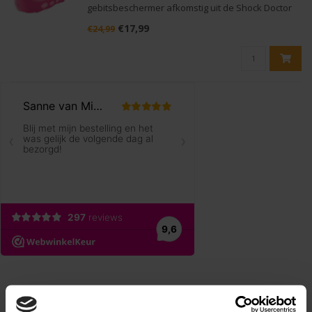
gebitsbeschermer afkomstig uit de Shock Doctor
collectie ideaal voor de hockey spelers. Deze
€17,99
€24,99
gebitsbeschermer is speciaal ontworpen voor de
spelers die op zoek zijn naar ext