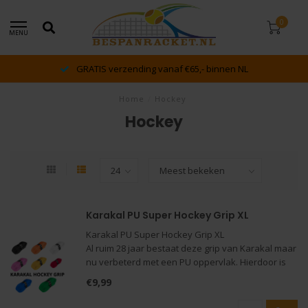
0
MENU
GRATIS verzending vanaf €65,- binnen NL
Home
/
Hockey
Hockey
Karakal PU Super Hockey Grip XL
Karakal PU Super Hockey Grip XL
Al ruim 28 jaar bestaat deze grip van Karakal maar
nu verbeterd met een PU oppervlak. Hierdoor is
de Karakal PU Super Grip nog steeds de nummer
€9,99
1. De toegevoegde Nano deeltjes op een
moleculair niveau zorgen voor een verb