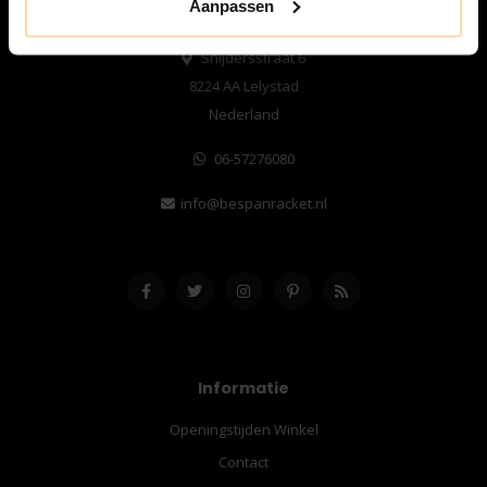
Aanpassen
omstreken.
Snijdersstraat 6
8224 AA Lelystad
Nederland
06-57276080
info@bespanracket.nl
Informatie
Openingstijden Winkel
Contact