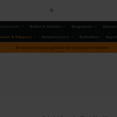
ccessoires
Ballen & Shuttles
Bespannen
Blessu
enen & Slippers
Bespanservice
Bedrukken
Beyu
dé racket en bespan specialist van Lelystad en omstreken