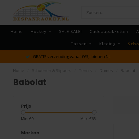
Home
Hockey
SALE SALE!
Cadeaupakketten
A
Tassen
Kleding
Scho
GRATIS verzending vanaf €65,- binnen NL
Home
/
Schoenen & Slippers
/
Tennis
/
Dames
/
Babolat
Babolat
Prijs
Min: €
0
Max: €
65
Merken