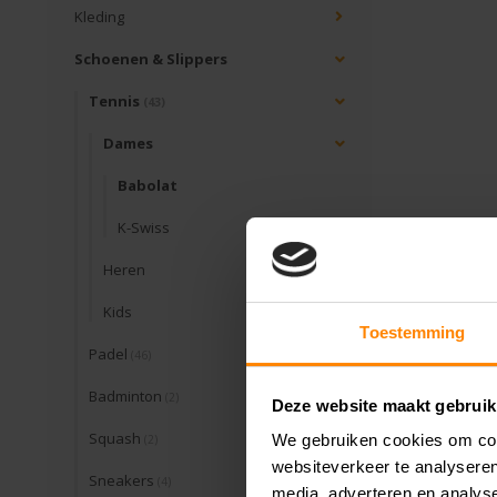
Kleding
Schoenen & Slippers
Tennis
(43)
Dames
Babolat
K-Swiss
Heren
Kids
Toestemming
Padel
(46)
Badminton
(2)
Deze website maakt gebruik
Squash
We gebruiken cookies om cont
(2)
websiteverkeer te analyseren
Sneakers
(4)
media, adverteren en analys