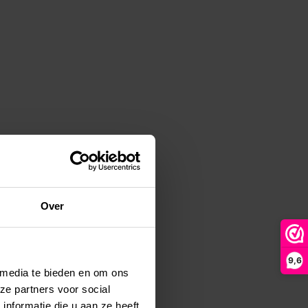
Over
9,6
 media te bieden en om ons
ze partners voor social
nformatie die u aan ze heeft