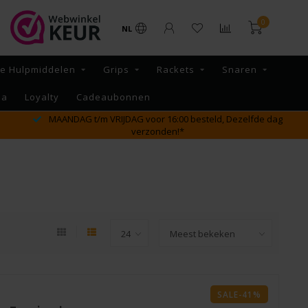
0
NL
re Hulpmiddelen
Grips
Rackets
Snaren
na
Loyalty
Cadeaubonnen
MAANDAG t/m VRIJDAG voor 16:00 besteld, Dezelfde dag
verzonden!*
SALE-41%