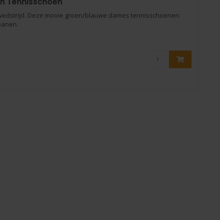
en Tennisschoen
e wedstrijd. Deze mooie groen/blauwe dames tennisschoenen
banen.