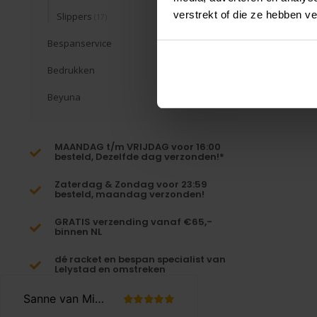
verstrekt of die ze hebben v
Slippers
(17)
Bespanservice
Bedrukken
Beyuna
MAANDAG t/m VRIJDAG voor 16:00
besteld, Dezelfde dag verzonden!*
Zaterdag & Zondag voor 23:59
besteld, maandag verzonden!
GRATIS verzending vanaf €65,-
binnen NL
dé racket en bespan specialist van
Lelystad en omstreken