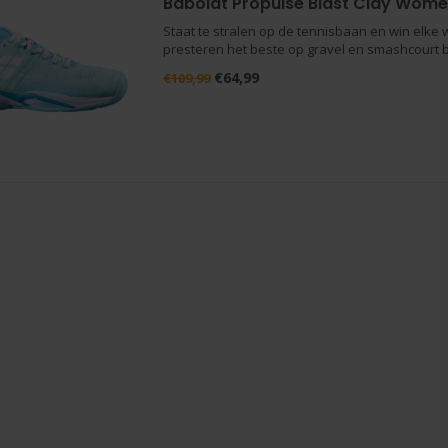
Babolat Propulse Blast Clay Wom
Staat te stralen op de tennisbaan en win elk
presteren het beste op gravel en smashcourt 
€64,99
€109,99