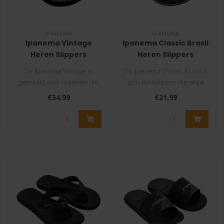
IPANEMA
IPANEMA
Ipanema Vintage
Ipanema Classic Brasil
Heren Slippers
Heren Slippers
De Ipanema Vintage is
De Ipanema Classic Brasil is
gemaakt voor mannen die
zo’n teenslipper die altijd
houden van een relaxte
goed zit: simpel, sto..
€34,99
€21,99
slipper met..