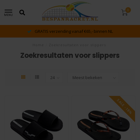
0
MENU
dé racket en bespan specialist van Lelystad en omstreken
Home
/
Zoekresultaten voor slippers
Zoekresultaten voor slippers
SALE -18%