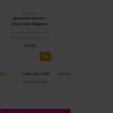
IPANEMA
Ipanema Garden
Shine Kids Slippers
Met de Ipanema Garden
Shine stap je zó de zomer
in. Het vrolijke voetbed met
€19,99
bl..