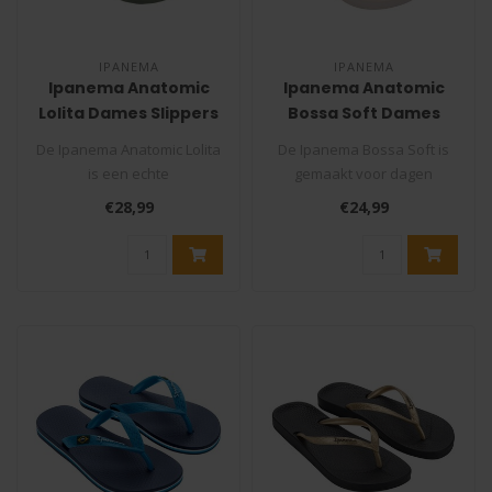
IPANEMA
IPANEMA
Ipanema Anatomic
Ipanema Anatomic
Lolita Dames Slippers
Bossa Soft Dames
Slippers
De Ipanema Anatomic Lolita
De Ipanema Bossa Soft is
is een echte
gemaakt voor dagen
zomerklassieker en al jaren
waarop je vooral één ding
€28,99
€24,99
een bestsell..
wilt: co..