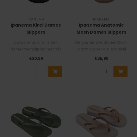
IPANEMA
IPANEMA
Ipanema Kirei Dames
Ipanema Anatomic
Slippers
Mesh Dames Slippers
De Ipanema Kirei is een
De Ipanema Anatomic Mesh
dames teenslipper met nét
is zo’n slipper die je overal
wat meer uitstraling dan
bij aantrekt. Simpel ge..
€20,99
€26,99
een ..