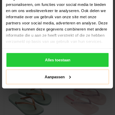
personaliseren, om functies voor social media te bieden
en om ons websiteverkeer te analyseren. Ook delen we
RIDER
IPANEMA
informatie over uw gebruik van onze site met onze
Rider R10 Kids Slippers
Ipanema Temas Kids
partners voor social media, adverteren en analyse. Deze
Slippers
partners kunnen deze gegevens combineren met andere
De Rider R1 Prime R10 is
Zomergevoel aan de
informatie die u aan ze heeft verstrekt of die ze hebben
een speciale samenwerking
voeten? Met de Ipanema
verzameld op basis van uw gebruik van hun services.
tussen Rider en Ronaldinho:
Temas Kids zitten kids
€19,99
€17,99
e..
meteen in de va..
Alles toestaan
Aanpassen