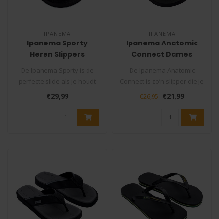
IPANEMA
IPANEMA
Ipanema Sporty
Ipanema Anatomic
Heren Slippers
Connect Dames
Slippers
De Ipanema Sporty is de
De Ipanema Anatomic
perfecte slide als je houdt
Connect is zo’n slipper die je
van simpel, makkelijk en
outfit meteen een upgrade
€29,99
€21,99
€26,95
com..
g..