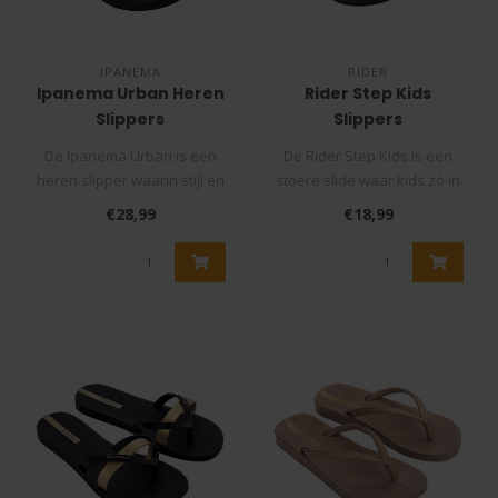
IPANEMA
RIDER
Ipanema Urban Heren
Rider Step Kids
Slippers
Slippers
De Ipanema Urban is een
De Rider Step Kids is een
heren slipper waarin stijl en
stoere slide waar kids zó in
comfort perfect
stappen. Dankzij de basi..
€28,99
€18,99
samenkomen..