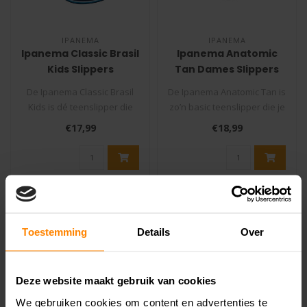
IPANEMA
IPANEMA
Ipanema Classic Brasil
Ipanema Anatomic
Kids Slippers
Tan Dames Slippers
De Ipanema Classic Brasil
De Ipanema Anatomic Tan is
Kids is dé teenslipper die
zo’n basic teenslipper die je
kinderen het liefst elke d..
er elke zomer weer bi..
€17,99
€18,99
Toestemming
Details
Over
Deze website maakt gebruik van cookies
We gebruiken cookies om content en advertenties te