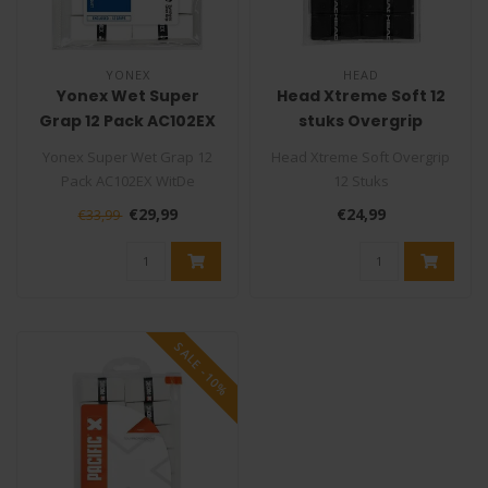
YONEX
HEAD
Yonex Wet Super
Head Xtreme Soft 12
Grap 12 Pack AC102EX
stuks Overgrip
Wit
Yonex Super Wet Grap 12
Head Xtreme Soft Overgrip
Pack AC102EX WitDe
12 Stuks
tennisgrip Yonex Super
De Head XtremeSoft is één
€29,99
€24,99
€33,99
Grap is één ..
van de dunnere ..
SALE -10%