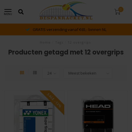
0
MENU
GRATIS verzending vanaf €65,- binnen NL
Home
/
Tags
/
12 overgrips
Producten getagd met 12 overgrips
SALE -12%