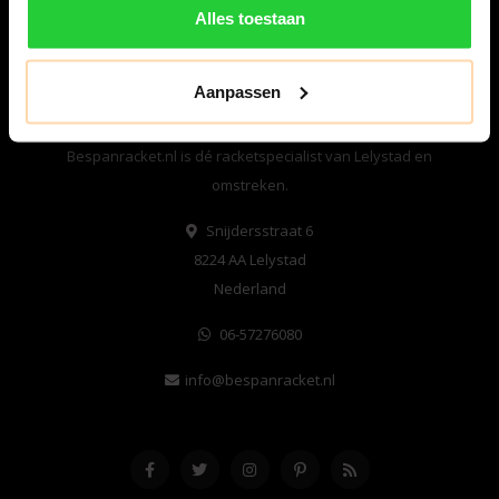
Alles toestaan
Aanpassen
Bespanracket.nl is dé racketspecialist van Lelystad en
omstreken.
Snijdersstraat 6
8224 AA Lelystad
Nederland
06-57276080
info@bespanracket.nl