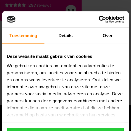
Toestemming
Details
Over
Deze website maakt gebruik van cookies
Abonneer je op onze nieuwsbrief
We gebruiken cookies om content en advertenties te
Blijf op de hoogte van alle acties die wij je aanbieden!
personaliseren, om functies voor social media te bieden
en om ons websiteverkeer te analyseren. Ook delen we
Abonneer
informatie over uw gebruik van onze site met onze
partners voor social media, adverteren en analyse. Deze
partners kunnen deze gegevens combineren met andere
informatie die u aan ze heeft verstrekt of die ze hebben
verzameld op basis van uw gebruik van hun services.