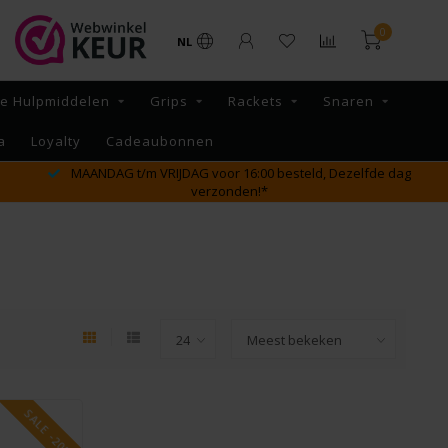
0
NL
re Hulpmiddelen
Grips
Rackets
Snaren
a
Loyalty
Cadeaubonnen
MAANDAG t/m VRIJDAG voor 16:00 besteld, Dezelfde dag
verzonden!*
SALE -20%