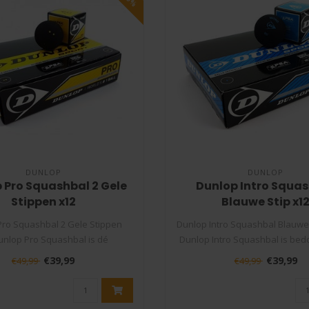
DUNLOP
DUNLOP
 Pro Squashbal 2 Gele
Dunlop Intro Squa
Stippen x12
Blauwe Stip x1
Pro Squashbal 2 Gele Stippen
Dunlop Intro Squashbal Blauwe
unlop Pro Squashbal is dé
Dunlop Intro Squashbal is bedo
competitieba..
€39,99
€39,99
€49,99
€49,99