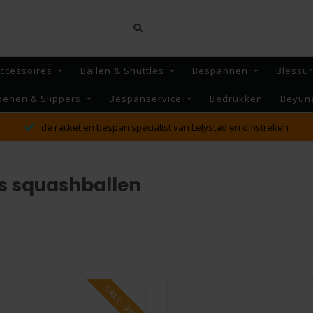
ccessoires
Ballen & Shuttles
Bespannen
Blessu
oenen & Slippers
Bespanservice
Bedrukken
Beyun
dé racket en bespan specialist van Lelystad en omstreken
s squashballen
SALE -20%