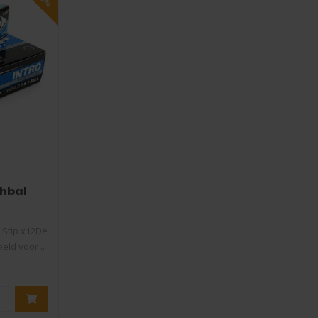
shbal
2
 Stip x12De
eld voor ..