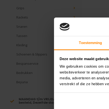
Grips
Rackets
Snaren
Tassen
Toestemming
Kleding
Schoenen & Slippers
Deze website maakt gebruik
Bespanservice
We gebruiken cookies om cont
websiteverkeer te analyseren
Bedrukken
media, adverteren en analys
Beyuna
verstrekt of die ze hebben v
MAANDAG t/m VRIJDAG voor 16:00
besteld, Dezelfde dag verzonden!*