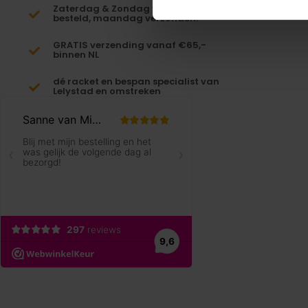
Zaterdag & Zondag voor 23:59
besteld, maandag verzonden!
GRATIS verzending vanaf €65,-
binnen NL
dé racket en bespan specialist van
Lelystad en omstreken