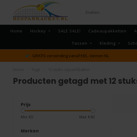
Home
Hockey
SALE SALE!
Cadeaupakketten
A
Tassen
Kleding
Sch
GRATIS verzending vanaf €65,- binnen NL
Home
/
Tags
/
12 stuks squashballen
Producten getagd met 12 stuk
Prijs
Min: €
0
Max: €
40
Merken