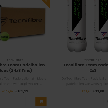
TECNIFIBRE
TECNIFIBRE
ibre Team Padelballen
Tecnifibre Team Pade
doos (24x3 Tins)
2x3
bre Team Padelballen zijn ideale
De Tecnifibre Team Padelballen 
len van wedstrijdkwaliteit. ..
padelballen van wedstrijdkwal
€109,99
€11,00
€119,99
€11,98