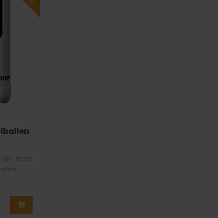
lballen
zijn ideale
iteit. ..