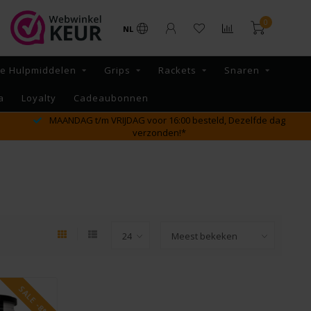
0
NL
re Hulpmiddelen
Grips
Rackets
Snaren
a
Loyalty
Cadeaubonnen
MAANDAG t/m VRIJDAG voor 16:00 besteld, Dezelfde dag
verzonden!*
SALE -8%