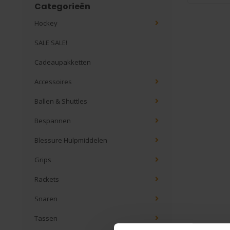
Categorieën
Hockey
SALE SALE!
Cadeaupakketten
Accessoires
Ballen & Shuttles
Bespannen
Blessure Hulpmiddelen
Grips
Rackets
Snaren
Tassen