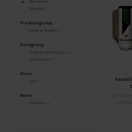
Alle merken
Tecnifibre
Productgroep
Ballen & Shuttles
(2)
Doelgroep
Kinderen vanaf 12 jaar
(2)
Volwassenen
(2)
Kleur
Tecnif
Geel
(2)
Merk
De Tecnifi
padelbal
Tecnifibre
(2)