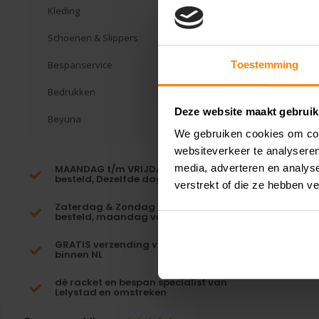
Kleding
Schoenen & Slippers
Bespanservice
Toestemming
Bedrukken
Deze website maakt gebruik
Beyuna
We gebruiken cookies om cont
websiteverkeer te analyseren
media, adverteren en analys
MAANDAG t/m VRIJDAG voor 16:00
besteld, Dezelfde dag verzonden!*
verstrekt of die ze hebben v
Zaterdag & Zondag voor 23:59
besteld, maandag verzonden!
GRATIS verzending vanaf €65,-
binnen NL
dé racket en bespan specialist van
Lelystad en omstreken