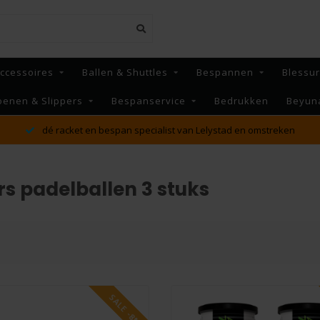
ccessoires
Ballen & Shuttles
Bespannen
Blessu
oenen & Slippers
Bespanservice
Bedrukken
Beyun
dé racket en bespan specialist van Lelystad en omstreken
s padelballen 3 stuks
SALE -8%