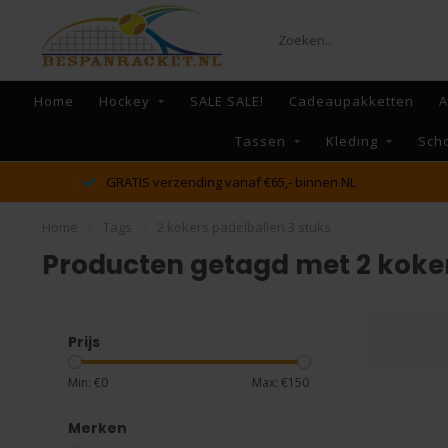
Home
Hockey
SALE SALE!
Cadeaupakketten
A
Tassen
Kleding
Sch
GRATIS verzending vanaf €65,- binnen NL
Home
/
Tags
/
2 kokers padelballen 3 stuks
Producten getagd met 2 koker
Prijs
Min: €
0
Max: €
150
Merken