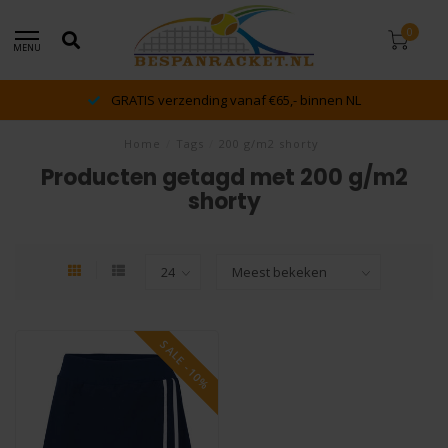
0
MENU
GRATIS verzending vanaf €65,- binnen NL
Home
/
Tags
/
200 g/m2 shorty
Producten getagd met 200 g/m2
shorty
SALE -10%