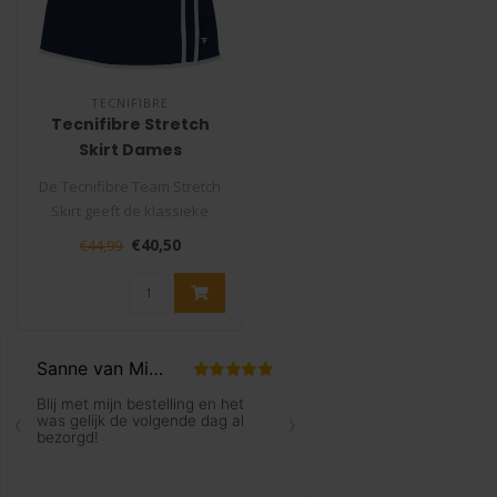
TECNIFIBRE
Tecnifibre Stretch
Skirt Dames
De Tecnifibre Team Stretch
Skirt geeft de klassieke
tennisrok een moderne
€40,50
€44,99
upgrad..