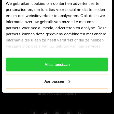
We gebruiken cookies om content en advertenties te
personaliseren, om functies voor social media te bieden
en om ons websiteverkeer te analyseren. Ook delen we
informatie over uw gebruik van onze site met onze
partners voor social media, adverteren en analyse. Deze
partners kunnen deze gegevens combineren met andere
informatie die u aan ze heeft verstrekt of die ze hebben
Bespanracket.nl is dé racketspecialist van Lelystad en
verzameld op basis van uw gebruik van hun services.
omstreken.
Snijdersstraat 6
Alles toestaan
8224 AA Lelystad
Nederland
Aanpassen
06-57276080
info@bespanracket.nl