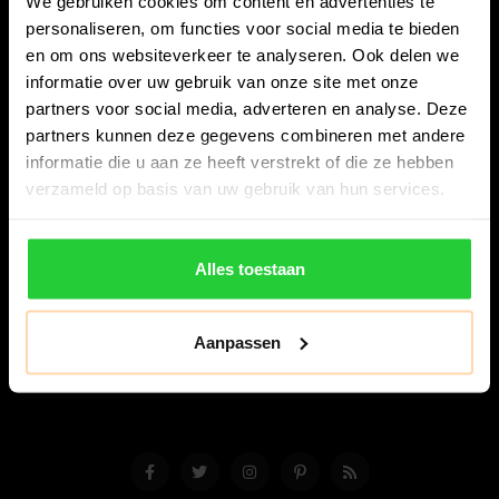
We gebruiken cookies om content en advertenties te
personaliseren, om functies voor social media te bieden
en om ons websiteverkeer te analyseren. Ook delen we
informatie over uw gebruik van onze site met onze
partners voor social media, adverteren en analyse. Deze
partners kunnen deze gegevens combineren met andere
Bespanracket.nl is dé racketspecialist van Lelystad en
informatie die u aan ze heeft verstrekt of die ze hebben
omstreken.
verzameld op basis van uw gebruik van hun services.
Snijdersstraat 6
8224 AA Lelystad
Alles toestaan
Nederland
06-57276080
Aanpassen
info@bespanracket.nl