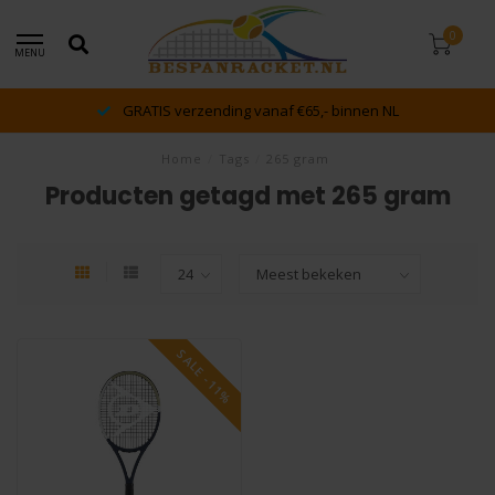
0
MENU
GRATIS verzending vanaf €65,- binnen NL
Home
/
Tags
/
265 gram
Producten getagd met 265 gram
SALE -11%