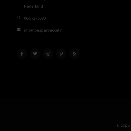
Nederland
06-57276080
info@bespanracket.nl
© Copyri