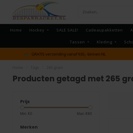
Home
Hockey
SALE SALE!
Cadeaupakketten
A
Tassen
Kleding
Sch
dé racket en bespan specialist van Lelystad en omstreken
Home
/
Tags
/
265 gram
Producten getagd met 265 g
Prijs
Min: €
0
Max: €
80
Merken