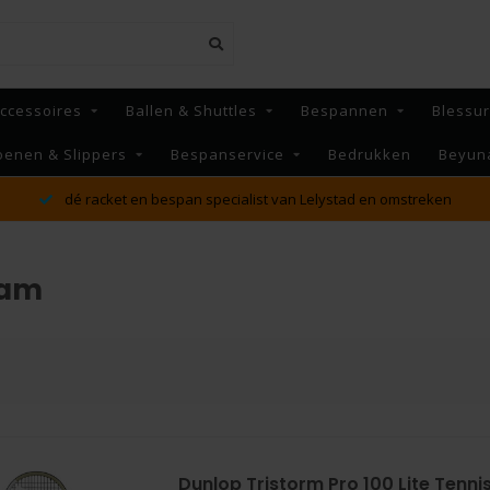
ccessoires
Ballen & Shuttles
Bespannen
Blessu
oenen & Slippers
Bespanservice
Bedrukken
Beyun
MAANDAG t/m VRIJDAG voor 16:00 besteld, Dezelfde dag
verzonden!*
ram
Dunlop Tristorm Pro 100 Lite Tenni