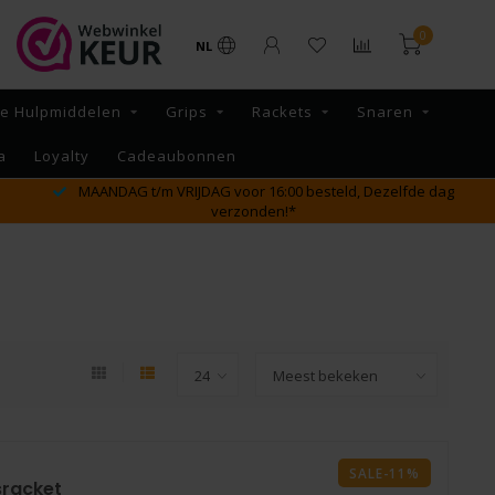
0
NL
re Hulpmiddelen
Grips
Rackets
Snaren
a
Loyalty
Cadeaubonnen
GRATIS verzending vanaf €65,- binnen NL
SALE-11%
sracket