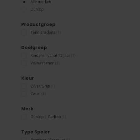
Alle merken
Dunlop
Productgroep
Tennisrackets
(1)
Doelgroep
Kinderen vanaf 12 jaar
(1)
Volwassenen
(1)
Kleur
Zilver/Grijs
(1)
Zwart
(1)
Merk
Dunlop | Carlton
(1)
Type Speler
Beginner / Recreant
(1)