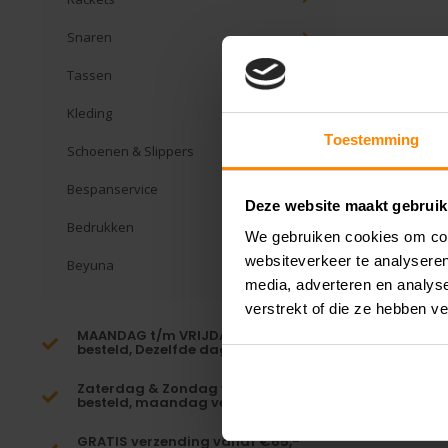
Snaren
Tassen
Kleding
Toestemming
Schoenen & Slippers
Bespanservice
Deze website maakt gebruik
Bedrukken
We gebruiken cookies om cont
websiteverkeer te analyseren
Beyuna
media, adverteren en analys
verstrekt of die ze hebben v
MAANDAG t/m VRIJDAG voor 16:00
besteld, Dezelfde dag verzonden!*
Zaterdag & Zondag voor 23:59
besteld, maandag verzonden!
GRATIS verzending vanaf €65,-