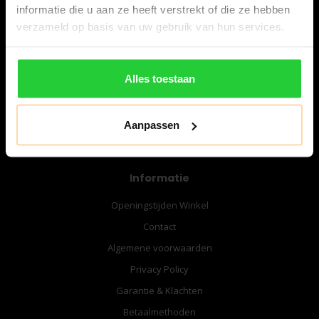
informatie die u aan ze heeft verstrekt of die ze hebben
verzameld op basis van uw gebruik van hun services.
06-57276080
info@bespanracket.nl
Alles toestaan
Aanpassen
Informatie
Openingstijden Winkel
Contact
Algemene voorwaarden
Privacy Policy
Garantie & Klachten
Betaalmethoden