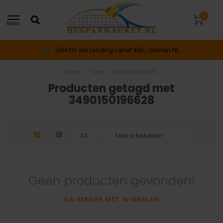
0
MENU
GRATIS verzending vanaf €65,- binnen NL
Home
/
Tags
/
3490150196628
Producten getagd met
3490150196628
Geen producten gevonden!
GA VERDER MET WINKELEN