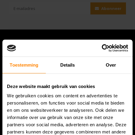
Abonneer
Toestemming
Details
Over
Deze website maakt gebruik van cookies
We gebruiken cookies om content en advertenties te
Bespanracket.nl is dé racketspecialist van Lelystad en
personaliseren, om functies voor social media te bieden
omstreken.
en om ons websiteverkeer te analyseren. Ook delen we
informatie over uw gebruik van onze site met onze
Snijdersstraat 6
partners voor social media, adverteren en analyse. Deze
8224 AA Lelystad
partners kunnen deze gegevens combineren met andere
Nederland