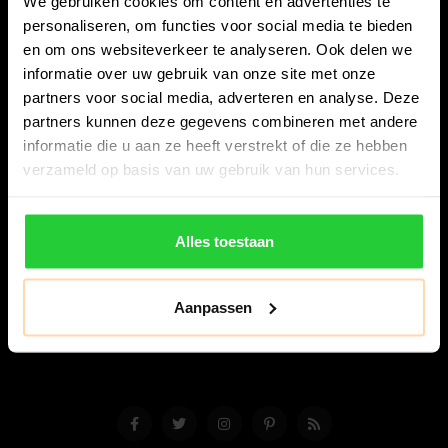
We gebruiken cookies om content en advertenties te
personaliseren, om functies voor social media te bieden
en om ons websiteverkeer te analyseren. Ook delen we
informatie over uw gebruik van onze site met onze
partners voor social media, adverteren en analyse. Deze
partners kunnen deze gegevens combineren met andere
Bespanracket.nl is dé racketspecialist van Lelystad en
informatie die u aan ze heeft verstrekt of die ze hebben
omstreken.
verzameld op basis van uw gebruik van hun services.
Snijdersstraat 6
8224 AA Lelystad
Alles toestaan
Nederland
06-57276080
Aanpassen
info@bespanracket.nl