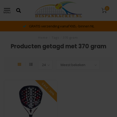
0
MENU
GRATIS verzending vanaf €65,- binnen NL
Home
/
Tags
/
370 gram
Producten getagd met 370 gram
SALE -30%