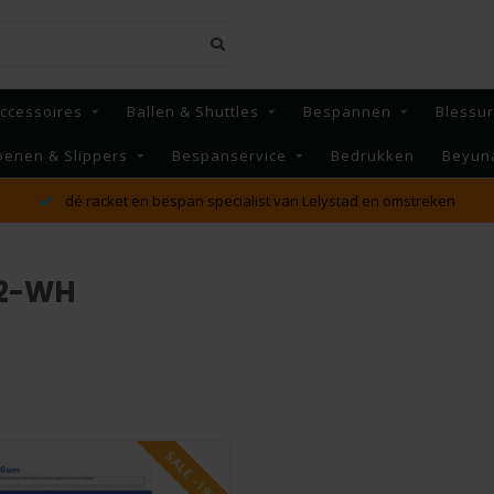
ccessoires
Ballen & Shuttles
Bespannen
Blessu
oenen & Slippers
Bespanservice
Bedrukken
Beyun
dé racket en bespan specialist van Lelystad en omstreken
12-WH
SALE -19%