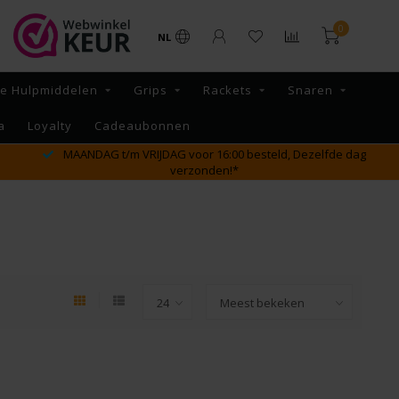
0
NL
re Hulpmiddelen
Grips
Rackets
Snaren
a
Loyalty
Cadeaubonnen
MAANDAG t/m VRIJDAG voor 16:00 besteld, Dezelfde dag
verzonden!*