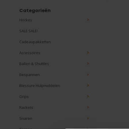
Categorieën
Hockey
SALE SALE!
Cadeaupakketten
Accessoires
Ballen & Shuttles
Bespannen
Blessure Hulpmiddelen
Grips
Rackets
Snaren