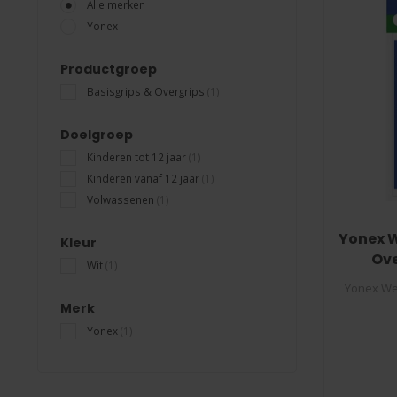
Alle merken
Yonex
Productgroep
Basisgrips & Overgrips
(1)
Doelgroep
Kinderen tot 12 jaar
(1)
Kinderen vanaf 12 jaar
(1)
Volwassenen
(1)
Yonex W
Kleur
Ove
Wit
(1)
Yonex We
Merk
De Y
Yonex
(1)