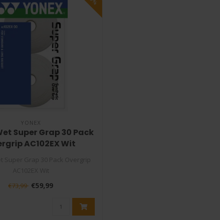
YONEX
et Super Grap 30 Pack
rgrip AC102EX Wit
t Super Grap 30 Pack Overgrip
AC102EX Wit
onex Super Grap is één ..
€59,99
€73,99