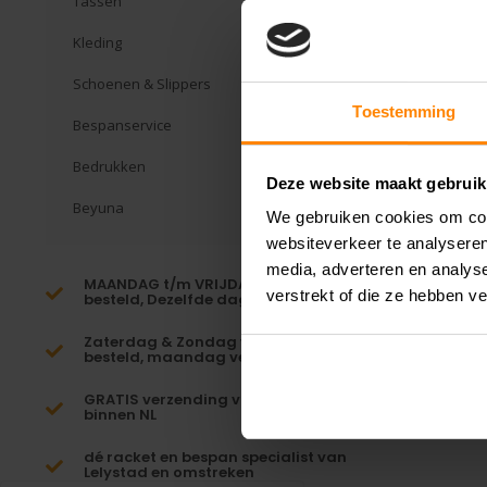
Tassen
Kleding
Schoenen & Slippers
Toestemming
Bespanservice
Bedrukken
Deze website maakt gebruik
Beyuna
We gebruiken cookies om cont
websiteverkeer te analyseren
media, adverteren en analys
MAANDAG t/m VRIJDAG voor 16:00
verstrekt of die ze hebben v
besteld, Dezelfde dag verzonden!*
Zaterdag & Zondag voor 23:59
besteld, maandag verzonden!
GRATIS verzending vanaf €65,-
binnen NL
dé racket en bespan specialist van
Lelystad en omstreken