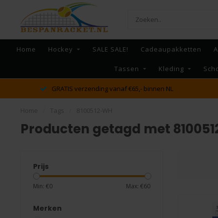
Home
Hockey
SALE SALE!
Cadeaupakketten
A
Tassen
Kleding
Sch
GRATIS verzending vanaf €65,- binnen NL
Home
/
Tags
/
8100512-WH
Producten getagd met 81005
Prijs
Min: €
0
Max: €
60
Merken