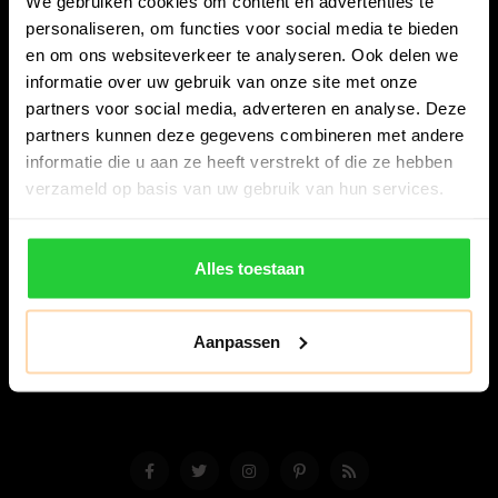
We gebruiken cookies om content en advertenties te
personaliseren, om functies voor social media te bieden
en om ons websiteverkeer te analyseren. Ook delen we
informatie over uw gebruik van onze site met onze
partners voor social media, adverteren en analyse. Deze
partners kunnen deze gegevens combineren met andere
Bespanracket.nl is dé racketspecialist van Lelystad en
informatie die u aan ze heeft verstrekt of die ze hebben
omstreken.
verzameld op basis van uw gebruik van hun services.
Snijdersstraat 6
8224 AA Lelystad
Alles toestaan
Nederland
06-57276080
Aanpassen
info@bespanracket.nl