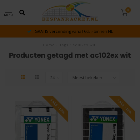
0
MENU
GRATIS verzending vanaf €65,- binnen NL
Home
/
Tags
/
ac102ex wit
Producten getagd met ac102ex wit
SALE -12%
SALE -12%