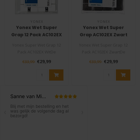
YONEX
YONEX
Yonex Wet Super
Yonex Wet Super
Grap 12 Pack AC102EX
Grap AC102EX Zwart
Wit
A12
Yonex Super Wet Grap 12
Yonex Wet Super Grap 12
Pack AC102EX WitDe
Pack AC102EX ZwartDe
tennisgrip Yonex Super
tennisgrip Yonex Super
€29,99
€29,99
€33,99
€33,99
Grap is één ..
Grap is éé..