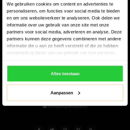
We gebruiken cookies om content en advertenties te
personaliseren, om functies voor social media te bieden
en om ons websiteverkeer te analyseren. Ook delen we
informatie over uw gebruik van onze site met onze
partners voor social media, adverteren en analyse. Deze
partners kunnen deze gegevens combineren met andere
informatie die u aan ze heeft verstrekt of die ze hebben
Bespanracket.nl is dé racketspecialist van Lelystad en
verzameld op basis van uw gebruik van hun services.
omstreken.
Snijdersstraat 6
Alles toestaan
8224 AA Lelystad
Nederland
Aanpassen
06-57276080
info@bespanracket.nl