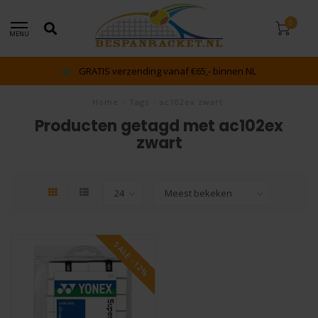
0
MENU
GRATIS verzending vanaf €65,- binnen NL
Home
/
Tags
/
ac102ex zwart
Producten getagd met ac102ex
zwart
SALE -12%