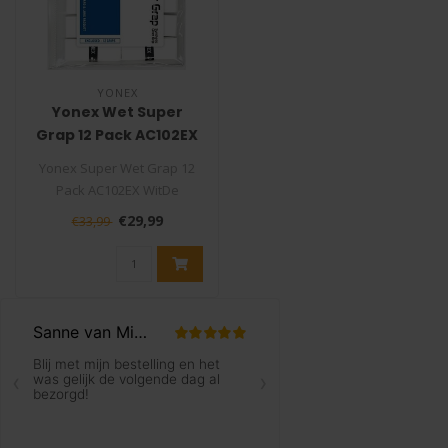
YONEX
Yonex Wet Super
Grap 12 Pack AC102EX
Wit
Yonex Super Wet Grap 12
Pack AC102EX WitDe
tennisgrip Yonex Super
€29,99
€33,99
Grap is één ..