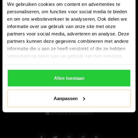
We gebruiken cookies om content en advertenties te
personaliseren, om functies voor social media te bieden
en om ons websiteverkeer te analyseren. Ook delen we
informatie over uw gebruik van onze site met onze
partners voor social media, adverteren en analyse. Deze
partners kunnen deze gegevens combineren met andere
informatie die u aan ze heeft verstrekt of die ze hebben
Bespanracket.nl is dé racketspecialist van Lelystad en
verzameld op basis van uw gebruik van hun services.
omstreken.
Snijdersstraat 6
Alles toestaan
8224 AA Lelystad
Nederland
Aanpassen
06-57276080
info@bespanracket.nl