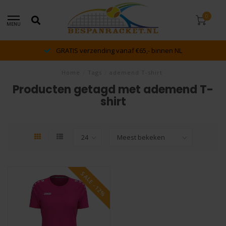
0
MENU
GRATIS verzending vanaf €65,- binnen NL
Home
/
Tags
/
ademend T-shirt
Producten getagd met ademend T-
shirt
SALE -12%