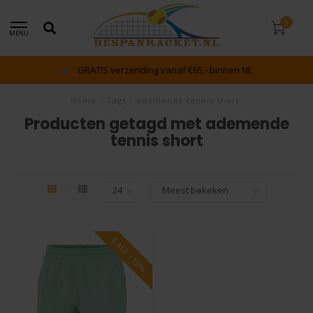
0
MENU
GRATIS verzending vanaf €65,- binnen NL
Home
/
Tags
/
ademende tennis short
Producten getagd met ademende
tennis short
SALE -10%