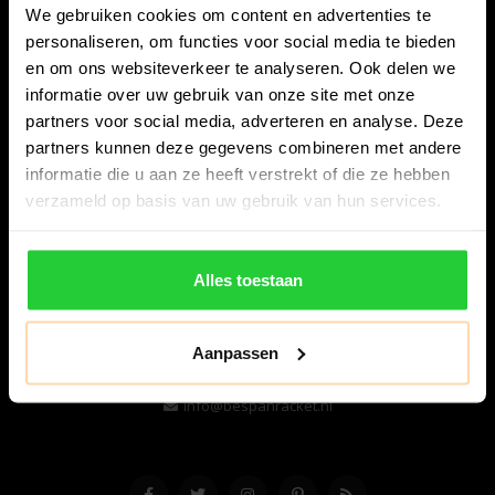
We gebruiken cookies om content en advertenties te
personaliseren, om functies voor social media te bieden
en om ons websiteverkeer te analyseren. Ook delen we
informatie over uw gebruik van onze site met onze
partners voor social media, adverteren en analyse. Deze
partners kunnen deze gegevens combineren met andere
informatie die u aan ze heeft verstrekt of die ze hebben
Bespanracket.nl is dé racketspecialist van Lelystad en
verzameld op basis van uw gebruik van hun services.
omstreken.
Snijdersstraat 6
Alles toestaan
8224 AA Lelystad
Nederland
Aanpassen
06-57276080
info@bespanracket.nl