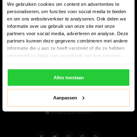
We gebruiken cookies om content en advertenties te
personaliseren, om functies voor social media te bieden
en om ons websiteverkeer te analyseren. Ook delen we
informatie over uw gebruik van onze site met onze
partners voor social media, adverteren en analyse. Deze
partners kunnen deze gegevens combineren met andere
informatie die u aan ze heeft verstrekt of die ze hebben
Bespanracket.nl is dé racketspecialist van Lelystad en
verzameld op basis van uw gebruik van hun services.
omstreken.
Snijdersstraat 6
Alles toestaan
8224 AA Lelystad
Nederland
Aanpassen
06-57276080
info@bespanracket.nl