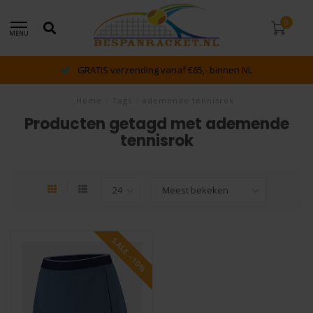
0
MENU
GRATIS verzending vanaf €65,- binnen NL
Home
/
Tags
/
ademende tennisrok
Producten getagd met ademende
tennisrok
SALE -10%